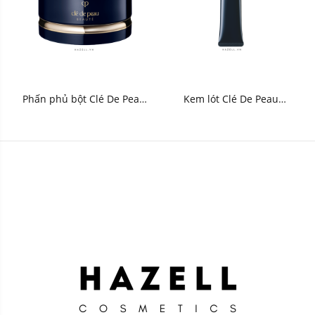
Phấn phủ bột Clé De Peau
Kem lót Clé De Peau
Translucent Loose Powder
Correcting Cream Veil N
24g
37ml