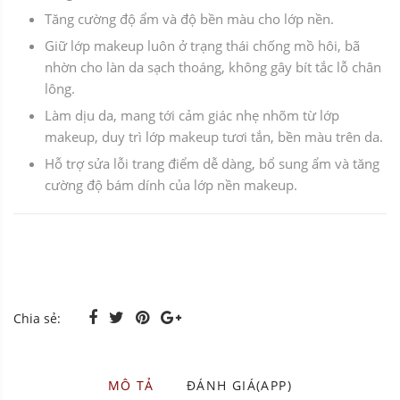
Tăng cường độ ẩm và độ bền màu cho lớp nền.
Giữ lớp makeup luôn ở trạng thái chống mồ hôi, bã
nhờn cho làn da sạch thoáng, không gây bít tắc lỗ chân
lông.
Làm dịu da, mang tới cảm giác nhẹ nhõm từ lớp
makeup, duy trì lớp makeup tươi tắn, bền màu trên da.
Hỗ trợ sửa lỗi trang điểm dễ dàng, bổ sung ẩm và tăng
cường độ bám dính của lớp nền makeup.
Chia sẻ:
MÔ TẢ
ĐÁNH GIÁ(APP)