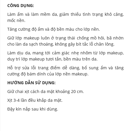
CÔNG DỤNG:
Làm ẩm và làm mềm da, giảm thiểu tình trạng khô căng,
mốc nền.
Tăng cường độ ẩm và độ bền màu cho lớp nền.
Giữ lớp makeup luôn ở trạng thái chống mồ hôi, bã nhờn
cho làn da sạch thoáng, không gây bít tắc lỗ chân lông.
Làm dịu da, mang tới cảm giác nhẹ nhõm từ lớp makeup,
duy trì lớp makeup tươi tắn, bền màu trên da.
Hỗ trợ sửa lỗi trang điểm dễ dàng, bổ sung ẩm và tăng
cường độ bám dính của lớp nền makeup.
HƯỚNG DẪN SỬ DỤNG:
Giữ chai xịt cách da mặt khoảng 20 cm.
Xịt 3-4 lần đều khắp da mặt.
Đậy kín nắp sau khi dùng.