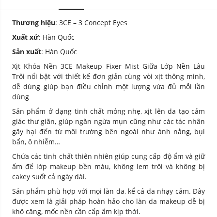
Thương hiệu
: 3CE – 3 Concept Eyes
Xuất xứ
: Hàn Quốc
Sản xuất
: Hàn Quốc
Xịt Khóa Nền 3CE Makeup Fixer Mist Giữa Lớp Nền Lâu
Trôi
nổi bật với thiết kế đơn giản cùng vòi xịt thông minh,
dễ dùng giúp bạn điều chỉnh một lượng vừa đủ mỗi lần
dùng
Sản phẩm ở dạng tinh chất mỏng nhẹ, xịt lên da tạo cảm
giác thư giãn, giúp ngăn ngừa mụn cũng như các tác nhân
gây hại đến từ môi trường bên ngoài như ánh nắng, bụi
bẩn, ô nhiễm…
Chứa các tinh chất thiên nhiên giúp cung cấp độ ẩm và giữ
ẩm để lớp makeup bền màu, không lem trôi và không bị
cakey suốt cả ngày dài.
Sản phẩm phù hợp với mọi làn da, kể cả da nhạy cảm. Đây
được xem là giải pháp hoàn hảo cho làn da makeup dễ bị
khô căng, mốc nền cần cấp ẩm kịp thời.