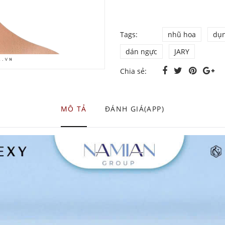
Tags:
nhũ hoa
dụn
dán ngực
JARY
Chia sẻ:
MÔ TẢ
ĐÁNH GIÁ(APP)