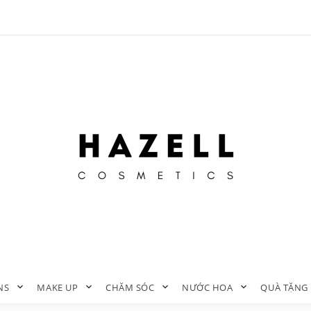
NS
MAKE UP
CHĂM SÓC
NƯỚC HOA
QUÀ TẶNG