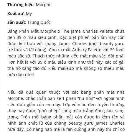
Thương hiệu
: Morphe
Xuất xứ
: Mỹ
Sản xuất
: Trung Quốc
Bảng Phấn Mắt Morphe x The Jame Charles Palette chứa
đến 39 ô màu siêu xinh. Đặc biệt phiên bản lần này còn
được kết hợp với chàng James Charles (một beauty guru
trẻ tuổi và tài năng). Cho ra mắt Artistry Palette với 39 tone
màu sặc sỡ. Thách thức những kiểu mắt màu sắc, đột phá.
Hơn hết là với 39 ô màu siêu xinh như thế này, các cô gái
tha hồ sáng tạo đủ kiểu makeup mà không sợ thiếu màu
nữa đâu nhé!
Nếu đã quá quen thuộc với các bảng phấn mắt nhà
Morphe. Chắc chắn bạn sẽ 1 phen “hú hồn” với ngoại hình
siêu đơn giản của em này. Lớp vỏ màu đen tuyền thường
thấy nay được “phù phép” sang màu trắng đơn giản, sang
trọng. Trên mỗi bảng phấn mắt còn được in kèm tên và
hình ảnh chất lừ của chàng beauty guru James Charles
nữa đấy. Cô nàng nào mà là fan cuồng anh này thì chỉ có