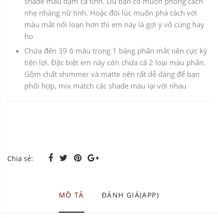
shade màu đậm cá tính. Dù bạn có muốn phong cách
nhẹ nhàng nữ tính. Hoặc đôi lúc muốn phá cách với
màu mắt nổi loạn hơn thì em này là gợi ý vô cùng hay
ho
Chứa đến 39 ô màu trong 1 bảng phấn mắt nên cực kỳ
tiện lợi. Đặc biệt em này còn chứa cả 2 loại màu phấn.
Gồm chất shimmer và matte nên rất dễ dàng để bạn
phối hợp, mix match các shade màu lại với nhau
Chia sẻ:
MÔ TẢ
ĐÁNH GIÁ(APP)