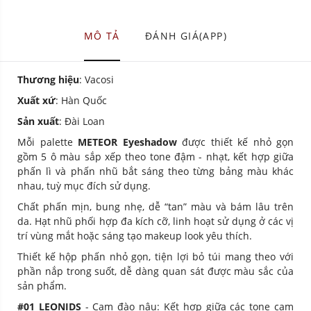
MÔ TẢ
ĐÁNH GIÁ(APP)
Thương hiệu
: Vacosi
Xuất xứ
: Hàn Quốc
Sản xuất
: Đài Loan
Mỗi palette
METEOR Eyeshadow
được thiết kế nhỏ gọn
gồm 5 ô màu sắp xếp theo tone đậm - nhạt, kết hợp giữa
phấn lì và phấn nhũ bắt sáng theo từng bảng màu khác
nhau, tuỳ mục đích sử dụng.
Chất phấn mịn, bung nhẹ, dễ “tan” màu và bám lâu trên
da. Hạt nhũ phối hợp đa kích cỡ, linh hoạt sử dụng ở các vị
trí vùng mắt hoặc sáng tạo makeup look yêu thích.
Thiết kế hộp phấn nhỏ gọn, tiện lợi bỏ túi mang theo với
phần nắp trong suốt, dễ dàng quan sát được màu sắc của
sản phẩm.
#01 LEONIDS
- Cam đào nâu: Kết hợp giữa các tone cam