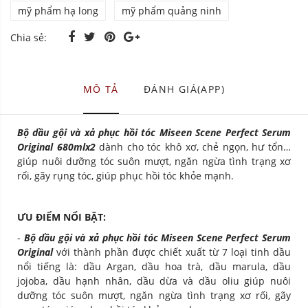
mỹ phẩm hạ long
mỹ phẩm quảng ninh
Chia sẻ:
MÔ TẢ
ĐÁNH GIÁ(APP)
Bộ dầu gội và xả phục hồi tóc Miseen Scene Perfect Serum
Original 680mlx2
dành cho tóc khô xơ, chẻ ngọn, hư tổn…
giúp nuôi dưỡng tóc suôn mượt, ngăn ngừa tình trạng xơ
rối, gãy rụng tóc, giúp phục hồi tóc khỏe mạnh.
ƯU ĐIỂM NỔI BẬT:
-
Bộ dầu gội và xả phục hồi tóc Miseen Scene Perfect Serum
Original
với thành phần được chiết xuất từ 7 loại tinh dầu
nổi tiếng là: dầu Argan, dầu hoa trà, dầu marula, dầu
jojoba, dầu hạnh nhân, dầu dừa và dầu oliu giúp nuôi
dưỡng tóc suôn mượt, ngăn ngừa tình trạng xơ rối, gãy