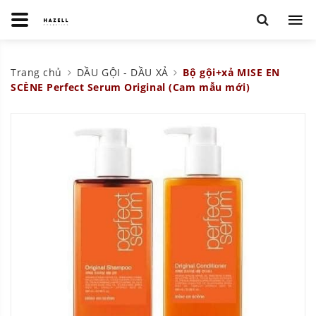
Trang chủ
DẦU GỘI - DẦU XẢ
Bộ gội+xả MISE EN
SCÈNE Perfect Serum Original (Cam mẫu mới)