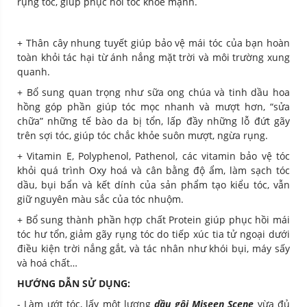
rụng tóc, giúp phục hồi tóc khỏe mạnh.
+ Thân cây nhung tuyết giúp bảo vệ mái tóc của bạn hoàn
toàn khỏi tác hại từ ánh nắng mặt trời và môi trường xung
quanh.
+ Bổ sung quan trọng như sữa ong chúa và tinh dầu hoa
hồng góp phần giúp tóc mọc nhanh và mượt hơn, “sửa
chữa” những tế bào da bị tổn, lấp đầy những lỗ đứt gãy
trên sợi tóc, giúp tóc chắc khỏe suôn mượt, ngừa rụng.
+ Vitamin E, Polyphenol, Pathenol, các vitamin bảo vệ tóc
khỏi quá trình Oxy hoá và cân bằng độ ẩm, làm sạch tóc
dầu, bụi bẩn và kết dính của sản phẩm tạo kiểu tóc, vẫn
giữ nguyên màu sắc của tóc nhuộm.
+ Bổ sung thành phần hợp chất Protein giúp phục hồi mái
tóc hư tổn, giảm gãy rụng tóc do tiếp xúc tia tử ngoại dưới
điều kiện trời nắng gắt, và tác nhân như khói bụi, máy sấy
và hoá chất…
HƯỚNG DẪN SỬ DỤNG:
- Làm ướt tóc, lấy một lượng
dầu gội Miseen Scene
vừa đủ