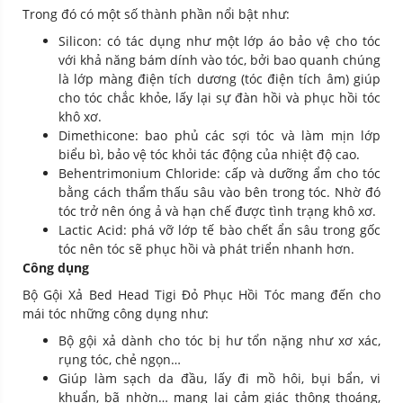
Trong đó có một số thành phần nổi bật như:
Silicon: có tác dụng như một lớp áo bảo vệ cho tóc
với khả năng bám dính vào tóc, bởi bao quanh chúng
là lớp màng điện tích dương (tóc điện tích âm) giúp
cho tóc chắc khỏe, lấy lại sự đàn hồi và phục hồi tóc
khô xơ.
Dimethicone: bao phủ các sợi tóc và làm mịn lớp
biểu bì, bảo vệ tóc khỏi tác động của nhiệt độ cao.
Behentrimonium Chloride: cấp và dưỡng ẩm cho tóc
bằng cách thẩm thấu sâu vào bên trong tóc. Nhờ đó
tóc trở nên óng ả và hạn chế được tình trạng khô xơ.
Lactic Acid: phá vỡ lớp tế bào chết ẩn sâu trong gốc
tóc nên tóc sẽ phục hồi và phát triển nhanh hơn.
Công dụng
Bộ Gội Xả Bed Head Tigi Đỏ Phục Hồi Tóc mang đến cho
mái tóc những công dụng như:
Bộ gội xả dành cho tóc bị hư tổn nặng như xơ xác,
rụng tóc, chẻ ngọn…
Giúp làm sạch da đầu, lấy đi mồ hôi, bụi bẩn, vi
khuẩn, bã nhờn… mang lại cảm giác thông thoáng,