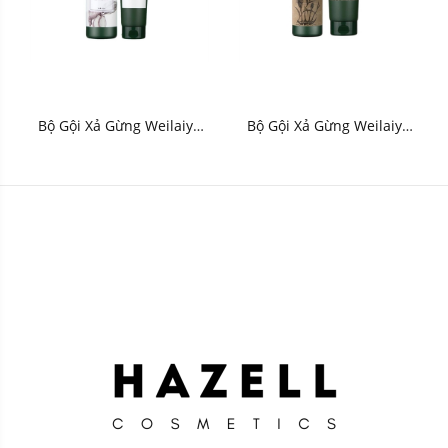
Bộ Gội Xả Gừng Weilaiya
Bộ Gội Xả Gừng Weilaiya
Ginger (Xanh Trắng) - HNK
Zingiber Officinale Juice
Bright (Xanh Nâu) - HNK