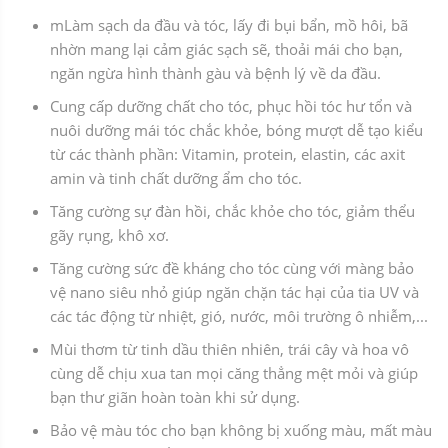
mLàm sạch da đầu và tóc, lấy đi bụi bẩn, mồ hôi, bã
nhờn mang lại cảm giác sạch sẽ, thoải mái cho bạn,
ngăn ngừa hình thành gàu và bệnh lý về da đầu.
Cung cấp dưỡng chất cho tóc, phục hồi tóc hư tổn và
nuôi dưỡng mái tóc chắc khỏe, bóng mượt dễ tạo kiểu
từ các thành phần: Vitamin, protein, elastin, các axit
amin và tinh chất dưỡng ẩm cho tóc.
Tăng cường sự đàn hồi, chắc khỏe cho tóc, giảm thểu
gãy rụng, khô xơ.
Tăng cường sức đề kháng cho tóc cùng với màng bảo
vệ nano siêu nhỏ giúp ngăn chặn tác hại của tia UV và
các tác động từ nhiệt, gió, nước, môi trường ô nhiễm,...
Mùi thơm từ tinh dầu thiên nhiên, trái cây và hoa vô
cùng dễ chịu xua tan mọi căng thẳng mệt mỏi và giúp
bạn thư giãn hoàn toàn khi sử dụng.
Bảo vệ màu tóc cho bạn không bị xuống màu, mất màu