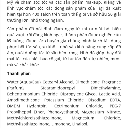
Mỹ về chăm sóc tóc và các sản phẩm makeup. Riêng về
lĩnh vực chăm tóc, các dòng sản phẩm của Tigi đã xuất
hiện tại hơn 400 salon trên toàn thế giới và sở hữu 50 giải
thưởng lớn, nhỏ trong ngành.
Sản phẩm đã nổi đình đám ngay từ khi ra mắt bởi hiệu
quả vượt trội đáng kinh ngạc, thành phần được nghiên cứu
kỹ lưỡng, được các chuyên gia chứng minh là có tác dụng
phục hồi tóc yếu, xơ khô… nhờ vào khả năng cung cấp độ
ẩm, nuôi dưỡng tóc từ sâu bên trong. Nhờ đó giúp thay đổi
mái tóc của biết bao cô gái, từ hư tổn đến tự nhiên, mượt
mà và chắc khỏe.
Thành phần
Water (Aqua/Eau), Cetearyl Alcohol, Dimethicone, Fragrance
(Parfum), Stearamidopropyl Dimethylamine,
Behentrimonium Chloride, Dipropylene Glycol, Lactic Acid,
Amodimethicone, Potassium Chloride, Disodium EDTA,
DMDM Hydantoin, Cetrimonium Chloride, PEG-7
Propylheptyl Ether, Phenoxyethanol, Magnesium Nitrate,
Methylchloroisothiazolinone, Magnesium Chloride,
Methylisothiazolinone, Limonene, Linalool.