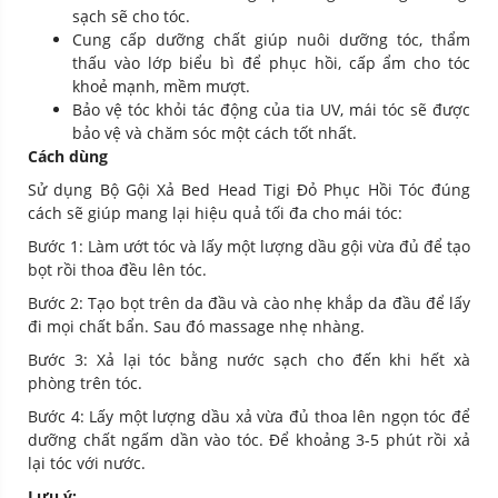
sạch sẽ cho tóc.
Cung cấp dưỡng chất giúp nuôi dưỡng tóc, thẩm
thấu vào lớp biểu bì để phục hồi, cấp ẩm cho tóc
khoẻ mạnh, mềm mượt.
Bảo vệ tóc khỏi tác động của tia UV, mái tóc sẽ được
bảo vệ và chăm sóc một cách tốt nhất.
Cách dùng
Sử dụng Bộ Gội Xả Bed Head Tigi Đỏ Phục Hồi Tóc đúng
cách sẽ giúp mang lại hiệu quả tối đa cho mái tóc:
Bước 1: Làm ướt tóc và lấy một lượng dầu gội vừa đủ để tạo
bọt rồi thoa đều lên tóc.
Bước 2: Tạo bọt trên da đầu và cào nhẹ khắp da đầu để lấy
đi mọi chất bẩn. Sau đó massage nhẹ nhàng.
Bước 3: Xả lại tóc bằng nước sạch cho đến khi hết xà
phòng trên tóc.
Bước 4: Lấy một lượng dầu xả vừa đủ thoa lên ngọn tóc để
dưỡng chất ngấm dần vào tóc. Để khoảng 3-5 phút rồi xả
lại tóc với nước.
Lưu ý: