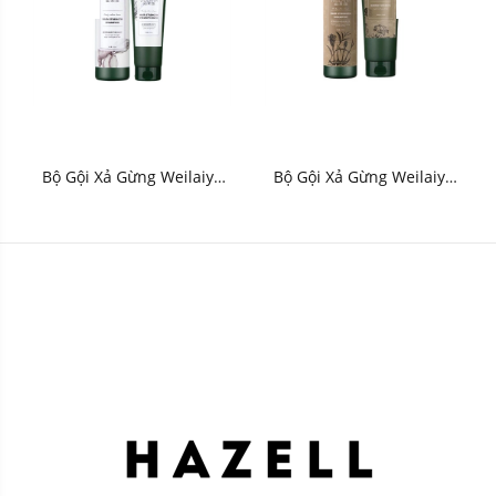
Bộ Gội Xả Gừng Weilaiya
Bộ Gội Xả Gừng Weilaiya
Ginger (Xanh Trắng) - HNK
Zingiber Officinale Juice
Bright (Xanh Nâu) - HNK