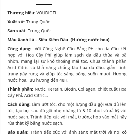
Thương hiệu
: VOUDIOTI
Xuất xứ
: Trung Quốc
Sản xuất
: Trung Quốc
Màu Xanh Lá – Siêu Kiềm Dầu (Hương nước hoa)
Công dụng:
Với Công Nghệ Cân Bằng PH cho da đầu kết
hợp với Hoa Cây Phỉ giúp làm sạch da dầu thừa và bã
nhờn, mang lại sự khô thoáng mái tóc. Chứa thành phần
Acid Citric có khả năng chống lão hoá da đầu, giảm tình
trạng gãy rụng và giúp tóc sáng bóng, suôn mượt. Hương
nước hoa, lưu hương đến 48H.
Thành phần:
Nước, Keratin, Biotin, Collagen, chiết xuất Hoa
Cây Phỉ, Acid Citric…
Cách dùng:
Làm ướt tóc, cho một lượng dầu gội vừa đủ lên
tóc, tạo bọt sau đó gội nhẹ nhàng từ 5-10 phút và xả kỹ với
nước sạch. Tránh tiếp xúc với mắt, trường hợp vào mắt hãy
rửa thật kỹ bằng nước sạch.
Bảo quản:
Tránh tiếp xúc với ánh sáng mặt trời và nơi có