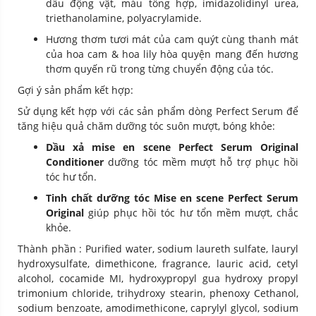
dầu động vật, màu tổng hợp, imidazolidinyl urea,
triethanolamine, polyacrylamide.
Hương thơm tươi mát của cam quýt cùng thanh mát
của hoa cam & hoa lily hòa quyện mang đến hương
thơm quyến rũ trong từng chuyển động của tóc.
Gợi ý sản phẩm kết hợp:
Sử dụng kết hợp với các sản phẩm dòng Perfect Serum để
tăng hiệu quả chăm dưỡng tóc suôn mượt, bóng khỏe:
Dầu xả mise en scene Perfect Serum Original
Conditioner
dưỡng tóc mềm mượt hỗ trợ phục hồi
tóc hư tổn.
Tinh chất dưỡng tóc Mise en scene Perfect Serum
Original
giúp phục hồi tóc hư tổn mềm mượt, chắc
khỏe.
Thành phần : Purified water, sodium laureth sulfate, lauryl
hydroxysulfate, dimethicone, fragrance, lauric acid, cetyl
alcohol, cocamide MI, hydroxypropyl gua hydroxy propyl
trimonium chloride, trihydroxy stearin, phenoxy Cethanol,
sodium benzoate, amodimethicone, caprylyl glycol, sodium