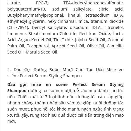
citrate, PPG-7, TEA-dodecylbenzenesulfonate,
polyquaternium-10, sodium salicylate, citric acid,
Butylphenylmethylpropional, linalul, tetrasodium IDTA,
ethylhexyl glycerin, hexylcinnamal, mica, titanium dioxide
(CI 77891), benzyl salicylate, disodium IDTA, citronelol,
limonene, Steatrimonium Chloride, Red Iron Oxide, Lactic
Acid, Argan Kernel Oil, Tin Oxide, Jojoba Seed Oil, Coconut
Palm Oil, Tocopherol, Apricot Seed Oil, Olive Oil, Camellia
Seed Oil, Marula Seed Oil.
2. Dầu Gội Dưỡng Suôn Mượt Cho Tóc Uốn Mise en
scène Perfect Serum Styling Shampoo
Dầu gội mise en scene Perfect Serum Styling
Shampoo
dưỡng tóc suôn mượt, dễ vào nếp dành cho tóc
uốn. Chiết xuất từ 7 loại tinh dầu dưỡng tóc cáo cấp giúp
nhanh chóng thâm nhập sâu vào tóc giúp nuôi dưỡng tóc
suôn mượt, phục hồi tóc khỏe mạnh, ngăn ngừa tình trạng
xơ, rối, gãy, rụng tóc hiệu quả được cải tiến trong diện mạo
mới.