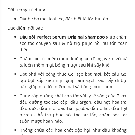
Đối tượng sử dụng:
Dành cho mọi loại tóc, đặc biệt là tóc hư tổn.
Đặc điểm nổi bật:
Dầu gội Perfect Serum Original Shampoo
giúp chăm
sóc tóc chuyên sâu & hỗ trợ phục hồi hư tổn toàn
diện.
Chăm sóc tóc mềm mượt không xơ rối ngay khi gội xả
& luôn mềm mại, bóng mượt sau khi sấy khô.
Đột phá với công thức Gel tạo bọt mới, kết cấu Gel
tạo bọt xốp siêu mịn giúp làm sạch sâu, lấy đi bụi
bẩn giúp mái tóc mềm mại và bóng mượt hơn.
Cung cấp dưỡng chất cho tóc với tỷ lệ vàng của 7 loại
dầu dưỡng tóc cao cấp: dầu argan, dầu hạt hoa trà,
dầu dừa, dầu mơ, dầu hạt jojoba, dầu ô liu, dầu hạt
birrea - hỗ trợ phục hồi tóc hư tổn, chăm sóc tóc
suôn mượt hoàn hảo.
Không chứa các hóa chất độc hại như dầu khoáng,