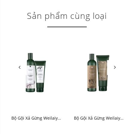
Sản phẩm cùng loại
Bộ Gội Xả Gừng Weilaiya
Bộ Gội Xả Gừng Weilaiya
Ginger (Xanh Trắng) - HNK
Zingiber Officinale Juice
Bright (Xanh Nâu) - HNK