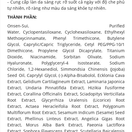
- Cung cấp làn da sáng rực rỡ suốt cả ngày với độ che phủ
tự nhiên, rõ ràng như màu da sáng khỏe tự nhiên.
THÀNH PHẦN:
Onsen-Sui, Purified
Water, Cyclopentasiloxane, Cyclohexasiloxane, Ethylhexyl
Methoxycinnamate, Phenyl Trimethicone, Butylene
Glycol, Caprylic/​Capric Triglyceride, Cetyl PEG/​PPG-10/​1
Dimethicone, Propylene Glycol Dicaprylate, Titanium
Dioxide, Niacinamide, Sorbitan Olivate, Sodium
Hyaluronate, Polyglyceryl-4 Isostearate, Sodium
Chloride, 1,2-Hexanediol, Simmondsia Chinensis (Jojoba)
Seed Oil, Caprylyl Glycol, (-)-Alpha-Bisabolol, Ecklonia Cava
Extract, Gelidium Cartilagineum Extract, Laminaria Japonica
Extract, Undaria Pinnatifida Extract, Hizikia Fusiforme
Extract, Corallina Officinalis Extract, Sciadopitys Verticillata
Root Extract, Glycyrrhiza Uralensis (Licorice) Root
Extract, Actaea Heracleifolia Root Extract, Polygonum
Multiflorum Root Extract, Sesamum Indicum (Sesame) Seed
Extract, Phellinus Linteus Extract, Angelica Gigas Root
Extract, Morus Alba Bark Extract, Paeonia Lactiflora
Extract, Sophora Flavescens Extract, Scutellaria Baicalensis