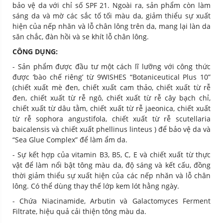
bảo vệ da với chỉ số SPF 21. Ngoài ra, sản phẩm còn làm
sáng da và mờ các sắc tố tối màu da, giảm thiểu sự xuất
hiện của nếp nhăn và lỗ chân lông trên da, mang lại làn da
săn chắc, đàn hồi và se khít lỗ chân lông.
CÔNG DỤNG:
- Sản phẩm được đầu tư một cách lĩ lưỡng với công thức
được ‘bào chế riêng’ từ 9WISHES “Botaniceutical Plus 10”
(chiết xuất mè đen, chiết xuất cam thảo, chiết xuất từ rễ
đen, chiết xuất từ rễ ngô, chiết xuất từ rễ cây bạch chỉ,
chiết xuất từ dâu tằm, chiết xuất từ rễ jaeonica, chiết xuất
từ rễ sophora angustifola, chiết xuất từ rễ scutellaria
baicalensis và chiết xuất phellinus linteus ) để bảo vệ da và
“Sea Glue Complex” để làm ẩm da.
- Sự kết hợp của vitamin B3, B5, C, E và chiết xuất từ thực
vật để làm nổi bật tông màu da, độ sáng và kết cấu, đồng
thời giảm thiểu sự xuất hiện của các nếp nhăn và lỗ chân
lông. Có thể dùng thay thế lớp kem lót hằng ngày.
- Chứa Niacinamide, Arbutin và Galactomyces Ferment
Filtrate, hiệu quả cải thiện tông màu da.