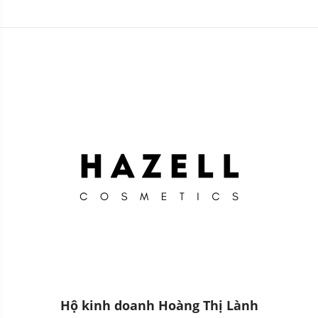
PDRN Pink Collagen
Midnight Blue Clearing
Capsule Cream 55g - HNK
Water Cream 50g - HNK
Hộ kinh doanh Hoàng Thị Lành