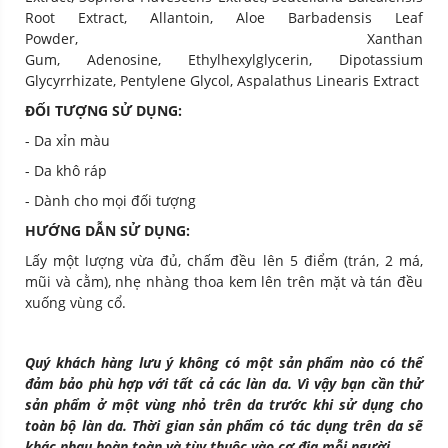
Root Extract, Allantoin, Aloe Barbadensis Leaf
Powder, Xanthan
Gum, Adenosine, Ethylhexylglycerin, Dipotassium
Glycyrrhizate, Pentylene Glycol, Aspalathus Linearis Extract
ĐỐI TƯỢNG SỬ DỤNG:
- Da xỉn màu
- Da khô ráp
- Dành cho mọi đối tượng
HƯỚNG DẪN SỬ DỤNG:
Lấy một lượng vừa đủ, chấm đều lên 5 điểm (trán, 2 má,
mũi và cằm), nhẹ nhàng thoa kem lên trên mặt và tán đều
xuống vùng cổ.
Quý khách hàng lưu ý không có một sản phẩm nào có thể
đảm bảo phù hợp với tất cả các làn da. Vì vậy bạn cần thử
sản phẩm ở một vùng nhỏ trên da trước khi sử dụng cho
toàn bộ làn da. Thời gian sản phẩm có tác dụng trên da sẽ
khác nhau hoàn toàn và tùy thuộc vào cơ địa mỗi người