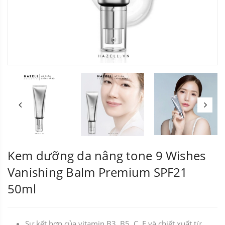
Kem dưỡng da nâng tone 9 Wishes
Vanishing Balm Premium SPF21
50ml
Sự kết hợp của vitamin B3, B5, C, E và chiết xuất từ