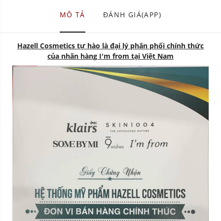
MÔ TẢ
ĐÁNH GIÁ(APP)
Hazell Cosmetics tự hào là đại lý phân phối chính thức
của nhãn hàng I'm from tại Việt Nam