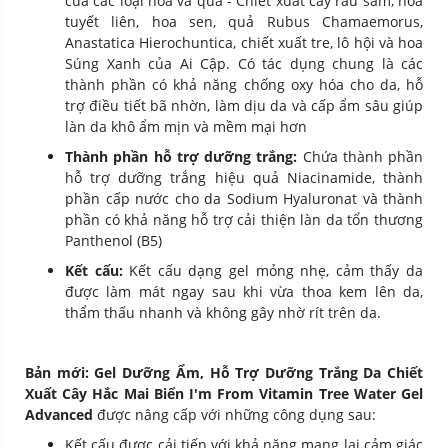
của các loại hoa và quả - Chiết xuất cây rau sam, hoa
tuyết liên, hoa sen, quả Rubus Chamaemorus,
Anastatica Hierochuntica, chiết xuất tre, lô hội và hoa
Súng Xanh của Ai Cập. Có tác dụng chung là các
thành phần có khả năng chống oxy hóa cho da, hỗ
trợ điều tiết bã nhờn, làm dịu da và cấp ẩm sâu giúp
làn da khô ẩm mịn và mềm mại hơn
Thành phần hỗ trợ dưỡng trắng:
Chứa thành phần
hỗ trợ dưỡng trắng hiệu quả Niacinamide, thành
phần cấp nước cho da Sodium Hyaluronat và thành
phần có khả năng hỗ trợ cải thiện làn da tổn thương
Panthenol (B5)
Kết cấu:
Kết cấu dạng gel mỏng nhẹ, cảm thấy da
được làm mát ngay sau khi vừa thoa kem lên da,
thẩm thấu nhanh và không gây nhờ rít trên da.
Bản mới: Gel Dưỡng Ẩm, Hỗ Trợ Dưỡng Trắng Da Chiết
Xuất Cây Hắc Mai Biển I'm From Vitamin Tree Water Gel
Advanced
được nâng cấp với những công dụng sau:
Kết cấu được cải tiến với khả năng mang lại cảm giác