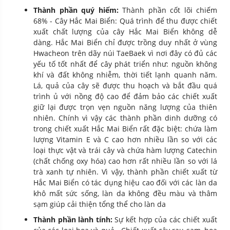
Thành phần quý hiếm:
Thành phần cốt lõi chiếm
68% - Cây Hắc Mai Biển: Quá trình để thu được chiết
xuất chất lượng của cây Hắc Mai Biển không dễ
dàng. Hắc Mai Biển chỉ được trồng duy nhất ở vùng
Hwacheon trên dãy núi TaeBaek vì nơi đây có đủ các
yếu tố tốt nhất để cây phát triển như: nguồn không
khí và đất không nhiễm, thời tiết lạnh quanh năm.
Lá, quả của cây sẽ được thu hoạch và bắt đầu quá
trình ủ với nồng độ cao để đảm bảo các chiết xuất
giữ lại được trọn vẹn nguồn năng lượng của thiên
nhiên. Chính vì vậy các thành phần dinh dưỡng có
trong chiết xuất Hắc Mai Biển rất đặc biệt: chứa làm
lượng Vitamin E và C cao hơn nhiều lần so với các
loại thực vật và trái cây và chứa hàm lượng Catechin
(chất chống oxy hóa) cao hơn rất nhiều lần so với lá
trà xanh tự nhiên. Vì vậy, thành phần chiết xuất từ
Hắc Mai Biển có tác dụng hiệu cao đối với các làn da
khô mất sức sống, làn da không đều màu và thâm
sạm giúp cải thiện tổng thể cho làn da
Thành phần lành tính:
Sự kết hợp của các chiết xuất