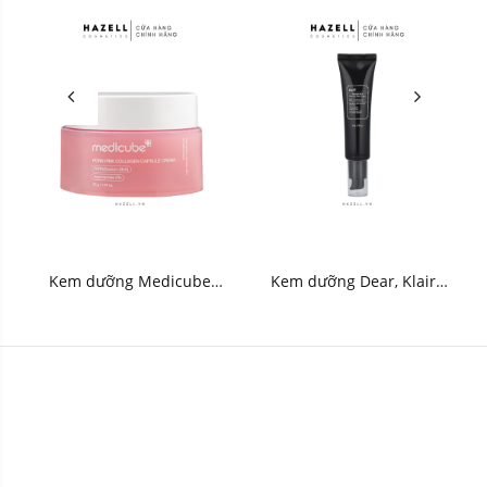
Kem dưỡng Medicube
Kem dưỡng Dear, Klairs
PDRN Pink Collagen
Midnight Blue Clearing
Capsule Cream 55g - HNK
Water Cream 50g - HNK