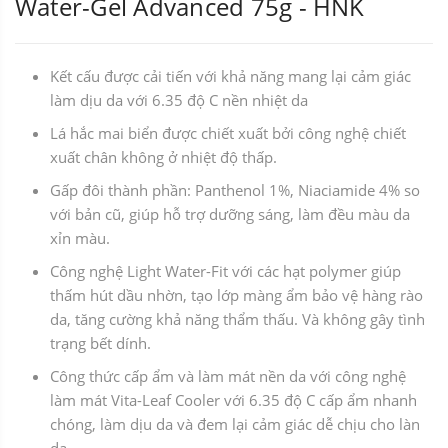
Water-Gel Advanced 75g - HNK
Kết cấu được cải tiến với khả năng mang lại cảm giác
làm dịu da với 6.35 độ C nền nhiệt da
Lá hắc mai biển được chiết xuất bởi công nghệ chiết
xuất chân không ở nhiệt độ thấp.
Gấp đôi thành phần: Panthenol 1%, Niaciamide 4% so
với bản cũ, giúp hỗ trợ dưỡng sáng, làm đều màu da
xỉn màu.
Công nghệ Light Water-Fit với các hạt polymer giúp
thấm hút dầu nhờn, tạo lớp màng ẩm bảo vệ hàng rào
da, tăng cường khả năng thẩm thấu. Và không gây tình
trạng bết dính.
Công thức cấp ẩm và làm mát nền da với công nghệ
làm mát Vita-Leaf Cooler với 6.35 độ C cấp ẩm nhanh
chóng, làm dịu da và đem lại cảm giác dễ chịu cho làn