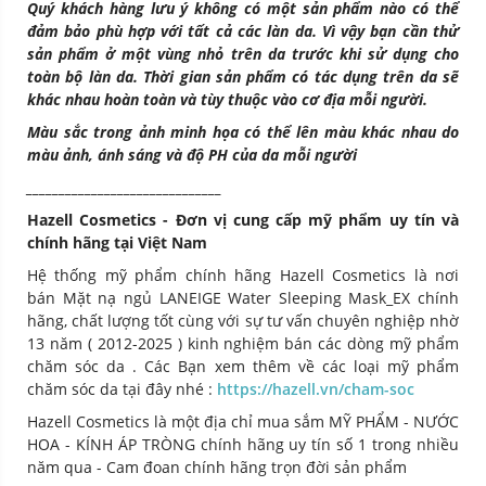
Quý khách hàng lưu ý không có một sản phẩm nào có thể
đảm bảo phù hợp với tất cả các làn da. Vì vậy bạn cần thử
sản phẩm ở một vùng nhỏ trên da trước khi sử dụng cho
toàn bộ làn da. Thời gian sản phẩm có tác dụng trên da sẽ
khác nhau hoàn toàn và tùy thuộc vào cơ địa mỗi người.
Màu sắc trong ảnh minh họa có thể lên màu khác nhau do
màu ảnh, ánh sáng và độ PH của da mỗi người
______________________________
Hazell Cosmetics - Đơn vị cung cấp mỹ phẩm uy tín và
chính hãng tại Việt Nam
Hệ thống mỹ phẩm chính hãng Hazell Cosmetics là nơi
bán
Mặt nạ ngủ LANEIGE Water Sleeping Mask_EX chính
hãng, chất lượng tốt cùng với sự tư vấn chuyên nghiệp nhờ
13 năm ( 2012-2025 ) kinh nghiệm bán các dòng mỹ phẩm
chăm sóc da . Các Bạn xem thêm về các loại mỹ phẩm
chăm sóc da tại đây nhé :
https://hazell.vn/cham-soc
Hazell Cosmetics là một địa chỉ mua sắm MỸ PHẨM - NƯỚC
HOA - KÍNH ÁP TRÒNG chính hãng uy tín số 1 trong nhiều
năm qua - Cam đoan chính hãng trọn đời sản phẩm