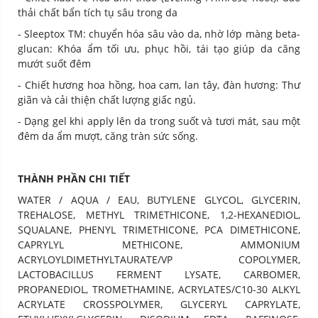
thải chất bẩn tích tụ sâu trong da
- Sleeptox TM: chuyển hóa sâu vào da, nhờ lớp màng beta-
glucan: Khóa ẩm tối ưu, phục hồi, tái tạo giúp da căng
mướt suốt đêm
- Chiết hương hoa hồng, hoa cam, lan tây, đàn hương: Thư
giãn và cải thiện chất lượng giấc ngủ.
- Dạng gel khi apply lên da trong suốt và tươi mát, sau một
đêm da ẩm mượt, căng tràn sức sống.
THÀNH PHẦN CHI TIẾT
WATER / AQUA / EAU, BUTYLENE GLYCOL, GLYCERIN,
TREHALOSE, METHYL TRIMETHICONE, 1,2-HEXANEDIOL,
SQUALANE, PHENYL TRIMETHICONE, PCA DIMETHICONE,
CAPRYLYL METHICONE, AMMONIUM
ACRYLOYLDIMETHYLTAURATE/VP COPOLYMER,
LACTOBACILLUS FERMENT LYSATE, CARBOMER,
PROPANEDIOL, TROMETHAMINE, ACRYLATES/C10-30 ALKYL
ACRYLATE CROSSPOLYMER, GLYCERYL CAPRYLATE,