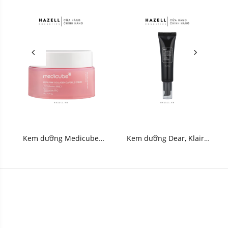
Kem dưỡng Medicube
Kem dưỡng Dear, Klairs
PDRN Pink Collagen
Midnight Blue Clearing
Capsule Cream 55g - HNK
Water Cream 50g - HNK