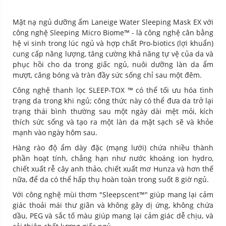
Mặt nạ ngủ dưỡng ẩm Laneige Water Sleeping Mask EX
với
công nghệ Sleeping Micro Biome™ - là công nghệ cân bằng
hệ vi sinh trong lúc ngủ và hợp chất Pro-biotics (lợi khuẩn)
cung cấp năng lượng, tăng cường khả năng tự vệ của da và
phục hồi cho da trong giấc ngủ, nuôi dưỡng làn da ẩm
mượt, căng bóng và tràn đầy sức sống chỉ sau một đêm.
Công nghệ thanh lọc SLEEP-TOX ™ có thể tối ưu hóa tình
trạng da trong khi ngủ; công thức này có thể đưa da trở lại
trạng thái bình thường sau một ngày dài mệt mỏi, kích
thích sức sống và tạo ra một làn da mặt sạch sẽ và khỏe
mạnh vào ngày hôm sau.
Hàng rào độ ẩm dày đặc (mạng lưới) chứa nhiều thành
phần hoạt tính, chẳng hạn như nước khoáng ion hydro,
chiết xuất rễ cây anh thảo, chiết xuất mơ Hunza và hơn thế
nữa, để da có thể hấp thụ hoàn toàn trong suốt 8 giờ ngủ.
Với công nghệ mùi thơm "Sleepscent™" giúp mang lại cảm
giác thoải mái thư giãn và không gây dị ứng, không chứa
dầu, PEG và sắc tố màu giúp mang lại cảm giác dễ chịu, và