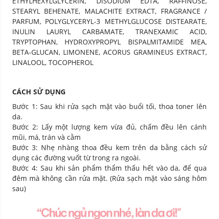
ETHYLHEXYLGLYCERIN, DISODIUM EDTA, RAFFINOSE,
STEARYL BEHENATE, MALACHITE EXTRACT, FRAGRANCE /
PARFUM, POLYGLYCERYL-3 METHYLGLUCOSE DISTEARATE,
INULIN LAURYL CARBAMATE, TRANEXAMIC ACID,
TRYPTOPHAN, HYDROXYPROPYL BISPALMITAMIDE MEA,
BETA-GLUCAN, LIMONENE, ACORUS GRAMINEUS EXTRACT,
LINALOOL, TOCOPHEROL
CÁCH SỬ DỤNG
Bước 1: Sau khi rửa sạch mặt vào buổi tối, thoa toner lên
da.
Bước 2: Lấy một lượng kem vừa đủ, chấm đều lên cánh
mũi, má, trán và cằm
Bước 3: Nhẹ nhàng thoa đều kem trên da bằng cách sử
dụng các đường vuốt từ trong ra ngoài.
Bước 4: Sau khi sản phẩm thẩm thấu hết vào da, để qua
đêm mà không cần rửa mặt. (Rửa sạch mặt vào sáng hôm
sau)