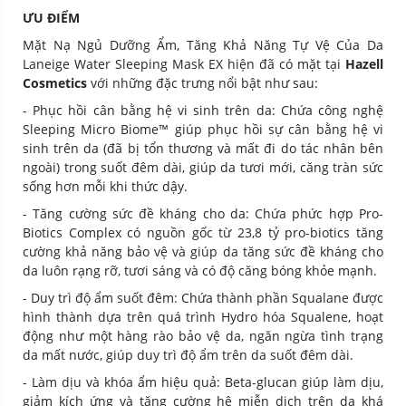
ƯU ĐIỂM
Mặt Nạ Ngủ Dưỡng Ẩm, Tăng Khả Năng Tự Vệ Của Da
Laneige Water Sleeping Mask EX
hiện đã có mặt tại
Hazell
Cosmetics
với những đặc trưng nổi bật như sau:
- Phục hồi cân bằng hệ vi sinh trên da: Chứa công nghệ
Sleeping Micro Biome™ giúp phục hồi sự cân bằng hệ vi
sinh trên da (đã bị tổn thương và mất đi do tác nhân bên
ngoài) trong suốt đêm dài, giúp da tươi mới, căng tràn sức
sống hơn mỗi khi thức dậy.
- Tăng cường sức đề kháng cho da: Chứa phức hợp Pro-
Biotics Complex có nguồn gốc từ 23,8 tỷ pro-biotics tăng
cường khả năng bảo vệ và giúp da tăng sức đề kháng cho
da luôn rạng rỡ, tươi sáng và có độ căng bóng khỏe mạnh.
- Duy trì độ ẩm suốt đêm: Chứa thành phần Squalane được
hình thành dựa trên quá trình Hydro hóa Squalene, hoạt
động như một hàng rào bảo vệ da, ngăn ngừa tình trạng
da mất nước, giúp duy trì độ ẩm trên da suốt đêm dài.
- Làm dịu và khóa ẩm hiệu quả: Beta-glucan giúp làm dịu,
giảm kích ứng và tăng cường hệ miễn dịch trên da khá