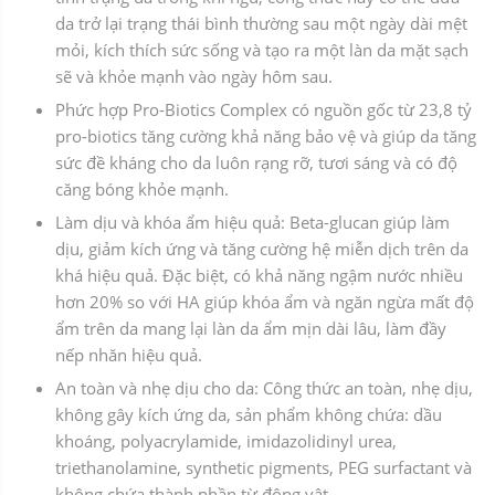
da trở lại trạng thái bình thường sau một ngày dài mệt
mỏi, kích thích sức sống và tạo ra một làn da mặt sạch
sẽ và khỏe mạnh vào ngày hôm sau.
Phức hợp Pro-Biotics Complex có nguồn gốc từ 23,8 tỷ
pro-biotics tăng cường khả năng bảo vệ và giúp da tăng
sức đề kháng cho da luôn rạng rỡ, tươi sáng và có độ
căng bóng khỏe mạnh.
Làm dịu và khóa ẩm hiệu quả: Beta-glucan giúp làm
dịu, giảm kích ứng và tăng cường hệ miễn dịch trên da
khá hiệu quả. Đặc biệt, có khả năng ngậm nước nhiều
hơn 20% so với HA giúp khóa ẩm và ngăn ngừa mất độ
ẩm trên da mang lại làn da ẩm mịn dài lâu, làm đầy
nếp nhăn hiệu quả.
An toàn và nhẹ dịu cho da: Công thức an toàn, nhẹ dịu,
không gây kích ứng da, sản phẩm không chứa: dầu
khoáng, polyacrylamide, imidazolidinyl urea,
triethanolamine, synthetic pigments, PEG surfactant và
không chứa thành phần từ động vật.