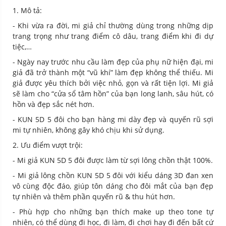
1. Mô tả:
- Khi vừa ra đời, mi giả chỉ thường dùng trong những dịp
trang trọng như trang điểm cô dâu, trang điểm khi đi dự
tiệc,…
- Ngày nay trước nhu cầu làm đẹp của phụ nữ hiện đại, mi
giả đã trở thành một “vũ khí” làm đẹp không thể thiếu. Mi
giả được yêu thích bởi việc nhỏ, gọn và rất tiện lợi. Mi giả
sẽ làm cho “cửa sổ tâm hồn” của bạn long lanh, sâu hút, có
hồn và đẹp sắc nét hơn.
- KUN 5D 5 đôi cho bạn hàng mi dày đẹp và quyến rũ sợi
mi tự nhiên, không gây khó chịu khi sử dụng.
2. Ưu điểm vượt trội:
- Mi giả KUN 5D 5 đôi được làm từ sợi lông chồn thật 100%.
- Mi giả lông chồn KUN 5D 5 đôi với kiểu dáng 3D đan xen
vô cùng độc đáo, giúp tôn dáng cho đôi mắt của bạn đẹp
tự nhiên và thêm phần quyến rũ & thu hút hơn.
- Phù hợp cho những bạn thích make up theo tone tự
nhiên, có thể dùng đi học, đi làm, đi chơi hay đi đến bất cứ