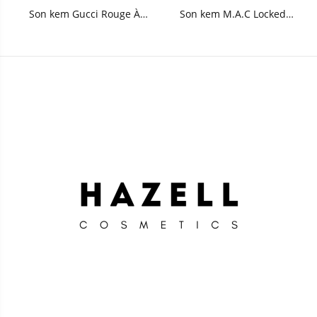
Son kem Gucci Rouge À
Son kem M.A.C Locked
Lèvres Liquid Matte Lip
Kiss Ink 24HR Lipcolour
Colour 6.5ml
4ml