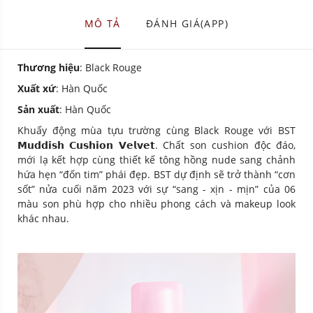
MÔ TẢ
ĐÁNH GIÁ(APP)
Thương hiệu
: Black Rouge
Xuất xứ
: Hàn Quốc
Sản xuất
: Hàn Quốc
Khuấy động mùa tựu trường cùng Black Rouge với BST
𝗠𝘂𝗱𝗱𝗶𝘀𝗵 𝗖𝘂𝘀𝗵𝗶𝗼𝗻 𝗩𝗲𝗹𝘃𝗲𝘁. Chất son cushion độc đáo,
mới lạ kết hợp cùng thiết kế tông hồng nude sang chảnh
hứa hẹn “đốn tim” phái đẹp. BST dự định sẽ trở thành “cơn
sốt” nửa cuối năm 2023 với sự “sang - xịn - mịn” của 06
màu son phù hợp cho nhiều phong cách và makeup look
khác nhau.