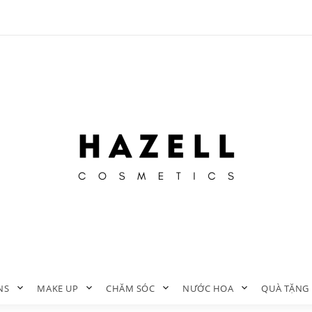
NS
MAKE UP
CHĂM SÓC
NƯỚC HOA
QUÀ TẶNG