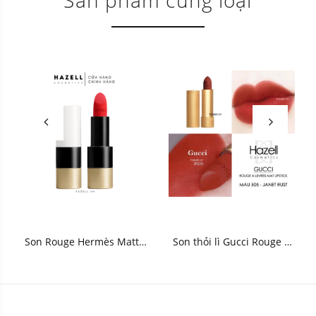
Son Rouge Hermès Matte
Son thỏi lì Gucci Rouge À
Lipstick 3.5g
Levres Mat 3.5g