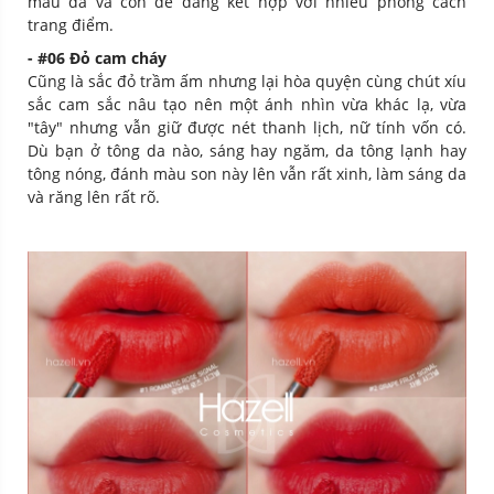
màu da và còn dễ dàng kết hợp với nhiều phong cách
trang điểm.
- #06 Đỏ cam cháy
Cũng là sắc đỏ trầm ấm nhưng lại hòa quyện cùng chút xíu
sắc cam sắc nâu tạo nên một ánh nhìn vừa khác lạ, vừa
"tây" nhưng vẫn giữ được nét thanh lịch, nữ tính vốn có.
Dù bạn ở tông da nào, sáng hay ngăm, da tông lạnh hay
tông nóng, đánh màu son này lên vẫn rất xinh, làm sáng da
và răng lên rất rõ.