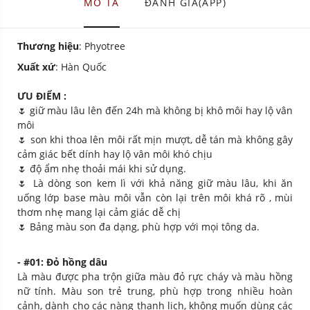
MÔ TẢ
ĐÁNH GIÁ(APP)
Thương hiệu
: Phyotree
Xuất xứ
: Hàn Quốc
ƯU ĐIỂM :
🌷 giữ màu lâu lên đến 24h mà không bị khô môi hay lộ vân
môi
🌷 son khi thoa lên môi rất mịn mượt, dễ tán mà không gây
cảm giác bết dính hay lộ vân môi khó chịu
🌷 độ ẩm nhẹ thoải mái khi sử dụng.
🌷 Là dòng son kem lì với khả năng giữ màu lâu, khi ăn
uống lớp base màu môi vẫn còn lại trên môi khá rõ , mùi
thơm nhẹ mang lại cảm giác dễ chị
🌷 Bảng màu son đa dạng, phù hợp với mọi tông da.
- #01: Đỏ hồng dâu
Là màu được pha trộn giữa màu đỏ rực cháy và màu hồng
nữ tính. Màu son trẻ trung, phù hợp trong nhiều hoàn
cảnh, dành cho các nàng thanh lịch, không muốn dùng các