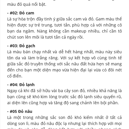
màu đỏ quá nổi bật.
- #02: Đỏ cam
Là sự hòa trộn đầy tinh ý giữa sắc cam và đỏ. Gam màu thể
hiện được sự trẻ trung, tươi tắn, phù hợp cả với những cô
bạn da ngăm. Nàng không cần makeup nhiều, chỉ cần tô
chút son lên môi là tươi tắn cả ngày rồi.
- #03: Đỏ gạch
Là màu bán chạy nhất và dễ hết hàng nhất, màu này siêu
tôn da và làm trắng răng. Với sự kết hợp vô cùng tinh tế
giữa sắc đỏ truyền thống với sắc nâu đất hứa hẹn sẽ mang
đến cho bạn một diện mạo vừa hiện đại lại vừa có đôi nét
cổ điển.
- #04: Đỏ lạnh
Ngay cả khi đã sở hữu vài ba cây son đỏ, nhiều khả năng là
bạn cũng sẽ khó kìm lòng trước sắc đỏ lạnh siêu quyến rũ,
ai diện lên cũng hợp và tăng độ sang chảnh lên bội phần.
- #05 Đỏ nâu
Là một trong những sắc son đỏ khó kiếm nhất ở tất cả
dòng son lì, màu đỏ nâu độc lạ nhưng lại thích hợp với mọi