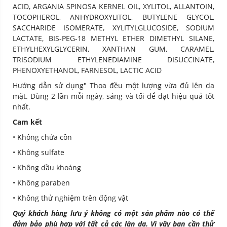
ACID, ARGANIA SPINOSA KERNEL OIL, XYLITOL, ALLANTOIN,
TOCOPHEROL, ANHYDROXYLITOL, BUTYLENE GLYCOL,
SACCHARIDE ISOMERATE, XYLITYLGLUCOSIDE, SODIUM
LACTATE, BIS-PEG-18 METHYL ETHER DIMETHYL SILANE,
ETHYLHEXYLGLYCERIN, XANTHAN GUM, CARAMEL,
TRISODIUM ETHYLENEDIAMINE DISUCCINATE,
PHENOXYETHANOL, FARNESOL, LACTIC ACID
Hướng dẫn sử dụng" Thoa đều một lượng vừa đủ lên da
mặt. Dùng 2 lần mỗi ngày, sáng và tối để đạt hiệu quả tốt
nhất.
Cam kết
• Không chứa cồn
• Không sulfate
• Không dầu khoáng
• Không paraben
• Không thử nghiệm trên động vật
Quý khách hàng lưu ý không có một sản phẩm nào có thể
đảm bảo phù hợp với tất cả các làn da. Vì vậy bạn cần thử