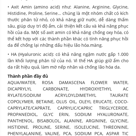
• Axit Amin (amino acid) như: Alanine, Arginine, Glycine,
Histidine, Proline, Serine… chúng là một nhóm chất có kích
thước phân tử nhỏ, có khả năng giữ nước, dễ dàng thấm
sâu, giúp duy trì độ ẩm, cải thiện kết cấu và khả năng phục
hồi của da. Một số axit amin có khả năng chống oxy hóa, có
thể kết hợp với các thành phần khác có tính năng phục hồi
da để chống lại những dấu hiệu lão hóa.màng.
• HA (Hyaluronic acid): có khả năng ngậm nước gấp 1.000
lần khối lượng phân tử của nó. Vì thế HA giúp giữ ẩm cho
da rất hiệu quả, làm mờ nếp nhăn và chống lão hóa da.
Thành phần đầy đủ
AQUA/WATER, ROSA DAMASCENA FLOWER WATER,
DICAPRYLYL CARBONATE, HYDROXYETHYL AC
RYLATE/SODIUM ACRYLOYLDIMETHYL TAURATE
COPOLYMER, BETAINE, OLUS OIL, OLEYL ERUCATE, COCO-
CAPRYLATE/CAPRATE, CAPRYLIC/CAPRIC TRIGLYCERIDE,
PROPANEDIOL, GLYC ERIN, SODIUM HYALURONATE,
PANTHENOL, BISABOLOL, ALANINE, ARGININE, GLYCINE,
HISTIDINE, PROLINE, SERINE, ISOLEUCINE, THREONINE,
PHENYLALANINE, VALINE, PCA, SODIUM PCA, ASPAR TIC