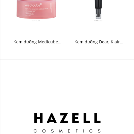
Kem dưỡng Medicube
Kem dưỡng Dear, Klairs
PDRN Pink Collagen
Midnight Blue Clearing
Capsule Cream 55g - HNK
Water Cream 50g - HNK