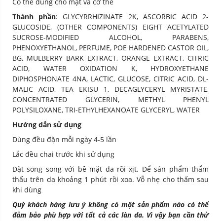
Có thể dùng cho mặt và cơ thể
Thành phần
: GLYCYRRHIZINATE 2K, ASCORBIC ACID 2-
GLUCOSIDE, (OTHER COMPONENTS) EIGHT ACETYLATED
SUCROSE-MODIFIED ALCOHOL, PARABENS,
PHENOXYETHANOL, PERFUME, POE HARDENED CASTOR OIL,
BG, MULBERRY BARK EXTRACT, ORANGE EXTRACT, CITRIC
ACID, WATER OXIDATION K, HYDROXYETHANE
DIPHOSPHONATE 4NA, LACTIC, GLUCOSE, CITRIC ACID, DL-
MALIC ACID, TEA EKISU 1, DECAGLYCERYL MYRISTATE,
CONCENTRATED GLYCERIN, METHYL PHENYL
POLYSILOXANE, TRI-ETHYLHEXANOATE GLYCERYL, WATER
Hướng dẫn sử dụng
Dùng đều đặn mỗi ngày 4-5 lần
Lắc đều chai trước khi sử dụng
Đặt song song với bề mặt da rồi xịt. Để sản phẩm thẩm
thấu trên da khoảng 1 phút rồi xoa. Vỗ nhẹ cho thấm sau
khi dùng
Quý khách hàng lưu ý không có một sản phẩm nào có thể
đảm bảo phù hợp với tất cả các làn da. Vì vậy bạn cần thử