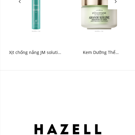
Xịt chống nắng JM solution
Kem Dưỡng Thể
Marine Liminous Pearl
L'Occitane Amande
180ml - HNK
Sublime Smoothing Milk
Concentrate 200ml