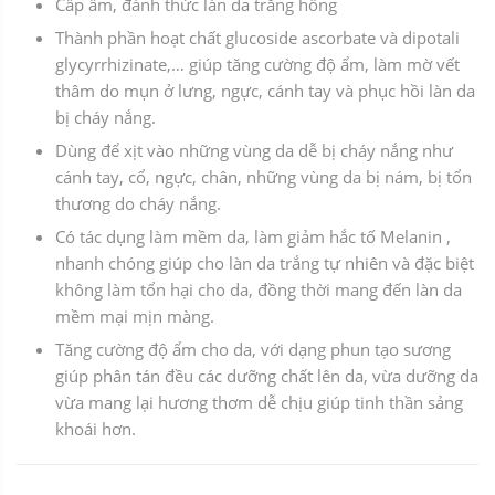
Cấp ẩm, đánh thức làn da trắng hồng
Thành phần hoạt chất glucoside ascorbate và dipotali
glycyrrhizinate,… giúp tăng cường độ ẩm, làm mờ vết
thâm do mụn ở lưng, ngực, cánh tay và phục hồi làn da
bị cháy nắng.
Dùng để xịt vào những vùng da dễ bị cháy nắng như
cánh tay, cổ, ngực, chân, những vùng da bị nám, bị tổn
thương do cháy nắng.
Có tác dụng làm mềm da, làm giảm hắc tố Melanin ,
nhanh chóng giúp cho làn da trắng tự nhiên và đặc biệt
không làm tổn hại cho da, đồng thời mang đến làn da
mềm mại mịn màng.
Tăng cường độ ẩm cho da, với dạng phun tạo sương
giúp phân tán đều các dưỡng chất lên da, vừa dưỡng da
vừa mang lại hương thơm dễ chịu giúp tinh thần sảng
khoái hơn.