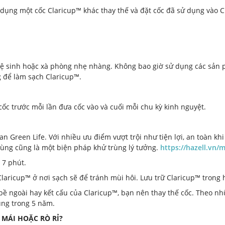
 dụng một cốc Claricup™ khác thay thế và đặt cốc đã sử dụng vào C
ệ sinh hoặc xà phòng nhẹ nhàng. Không bao giờ sử dụng các sản p
 để làm sạch Claricup™.
ốc trước mỗi lần đưa cốc vào và cuối mỗi chu kỳ kinh nguyệt.
n Green Life. Với nhiều ưu điểm vượt trội như tiện lợi, an toàn kh
 trùng cũng là một biện pháp khử trùng lý tưởng.
https://hazell.vn/
 7 phút.
Claricup™ ở nơi sạch sẽ để tránh mùi hôi. Lưu trữ Claricup™ trong 
bề ngoài hay kết cấu của Claricup™, bạn nên thay thế cốc. Theo n
ụng trong 5 năm.
MÁI HOẶC RÒ RỈ?