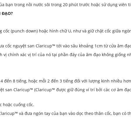
của bạn trong nồi nước sôi trong 20 phút trước hoặc sử dụng viên 
M ĐẠO?
 cốc (punch down) hoặc hình chữ U, như và giữ chặt cốc giữa ngón 
ưa cốc nguyệt san Claricup™ tới vào sâu khoảng 1cm từ cửa âm đạo
nh vị chính xác vị trí của nó tại phần đáy của âm đạo không giống
 đến 8 tiếng, hoặc mỗi 2 đến 3 tiếng đối với lượng kinh nhiều hơn
ệt san Claricup™ (Claricup™ được giữ đúng ví trí bởi các cơ âm đạo
c hoặc cuống cốc.
laricup™ và đưa ngón tay của bạn vào dọc theo thân cốc, bạn có t