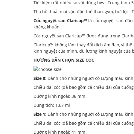
Tiết kiệm rất nhiều so với dùng bvs . Trung bình 5
Tha hồ thoải mái vận độn thể thao, gym, bơi lội - 
Cốc nguyệt san Claricup™
là cốc nguyệt san đầu 
kháng khuẩn.
Cốc nguyệt san Claricup™ được đựng trong Clarib
Claricup™ không làm thay đổi dịch âm đạo, vì thế
kinh nguyệt của mình, dù lượng kinh nguyệt của b
HƯỚNG DẪN CHỌN SIZE CỐC
Size 0
: Dành cho những người có Lượng máu kinh ít
Chiều dài cốc (đã bao gồm cả chiều dài của cuống
Đường kính ngoài: 36 mm ;
Dung tích: 13.7 ml
Size 1
: Dành cho những người có Lượng máu kinh í
Chiều dài cốc (đã bao gồm cả chiều dài của cuống
Đường kính ngoài: 41 mm ;