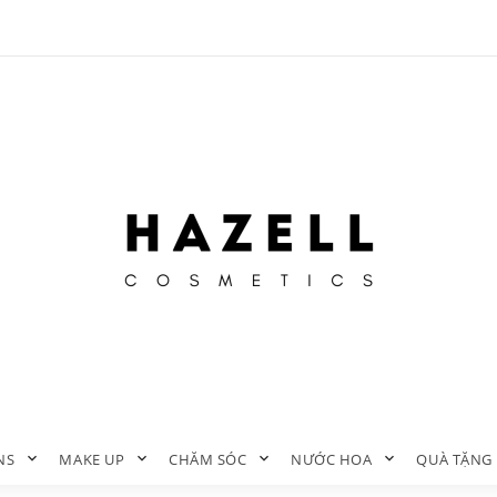
NS
MAKE UP
CHĂM SÓC
NƯỚC HOA
QUÀ TẶNG