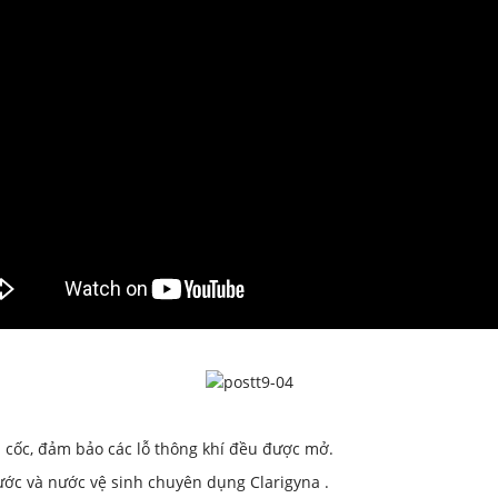
a cốc, đảm bảo các lỗ thông khí đều được mở.
ước và nước vệ sinh chuyên dụng Clarigyna .