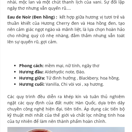
nhài, mộc lan và một chút thanh lịch của vani. Sự đối lập
ngây thơ nhưng vẫn quyến rũ....
Eau de Noir (Đen hồng) :
kết hợp giữa hương vị tươi trẻ và
thuần khiết của Hương Cherry đen và Hoa hồng đen, tạo
nên cảm giác ngọt ngào và mãnh liệt, là lựa chọn hoàn hảo
cho những quý cô nhẹ nhàng, đằm thắm nhưng vẫn toát
lên sự quyến rũ, gợi cảm.
Phong cách:
mềm mại, nữ tính, ngây thơ
Hương đầu:
Aldehydic note, Đào.
Hương giữa:
Tử đinh hưởng , Blackbery, hoa hồng.
Hương cuối:
Vanilla, Chi vòi voi , xạ hương.
Các quy trình đều diễn ra khép kín và tuân thủ nghiêm
ngặt các quy định của đất nước Hàn Quốc, dựa trên dây
chuyền công nghệ hiện đại, tiên tiến. Áp dụng các tiến bộ
kỹ thuật mới nhất của thế giới và chắt lọc những tinh hoa
của tự nhiên để làm nên thành phẩm hoàn chỉnh.