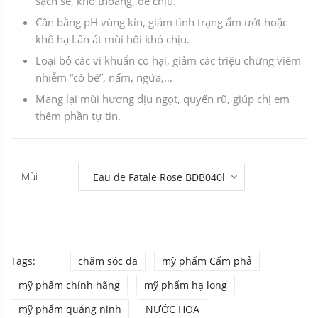
sạch sẽ, khô thoáng, dễ chịu.
Cân bằng pH vùng kín, giảm tình trạng ẩm ướt hoặc
khô hạ Lấn át mùi hôi khó chịu.
Loại bỏ các vi khuẩn có hại, giảm các triệu chứng viêm
nhiễm “cô bé”, nấm, ngứa,…
Mang lại mùi hương dịu ngọt, quyến rũ, giúp chị em
thêm phần tự tin.
Mùi
Tags:
chăm sóc da
mỹ phẩm Cẩm phả
mỹ phẩm chính hãng
mỹ phẩm hạ long
mỹ phẩm quảng ninh
NƯỚC HOA