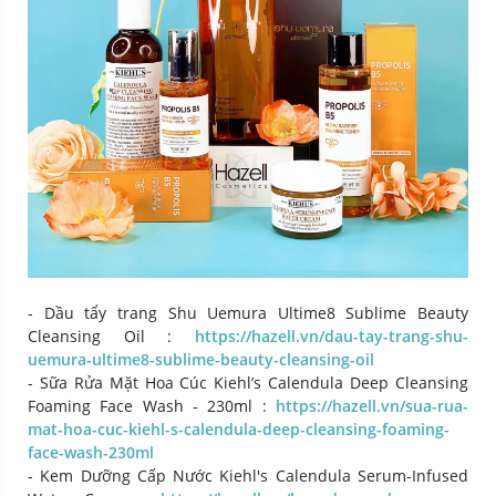
- Dầu tẩy trang Shu Uemura Ultime8 Sublime Beauty
Cleansing Oil :
https://hazell.vn/dau-tay-trang-shu-
uemura-ultime8-sublime-beauty-cleansing-oil
- Sữa Rửa Mặt Hoa Cúc Kiehl’s Calendula Deep Cleansing
Foaming Face Wash - 230ml :
https://hazell.vn/sua-rua-
mat-hoa-cuc-kiehl-s-calendula-deep-cleansing-foaming-
face-wash-230ml
- Kem Dưỡng Cấp Nước Kiehl's Calendula Serum-Infused