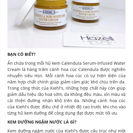
BẠN CÓ BIẾT?
Ẩn chứa trong mỗi hũ kem Calendula Serum-Infused Water
Cream là hàng trăm cánh hoa cúc Calendula được nghiền
nhuyễn siêu mịn. Mỗi cánh hoa cúc có sự hiện diện của
năm hợp chất chính giúp giảm cảm giác khó chịu trên da.
Trong công thức của Kiehl's, những hợp chất này còn giúp
giảm dấu hiệu lão hoá sớm, da không đều màu, xỉn màu và
cải thiện đường nhăn khô trên da. Những cánh hoa cúc
của Kiehl's được điều chế ở nhiệt độ cao trước khi cho vào
từng hũ kem dưỡng để công dụng đạt được mức tối ưu.
KEM DƯỠNG NGẬM NƯỚC LÀ GÌ?
Kem dưỡng ngậm nước của Kiehl's được cấu trúc như một