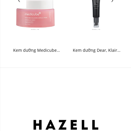
Kem dưỡng Medicube
Kem dưỡng Dear, Klairs
PDRN Pink Collagen
Midnight Blue Clearing
Capsule Cream 55g - HNK
Water Cream 50g - HNK