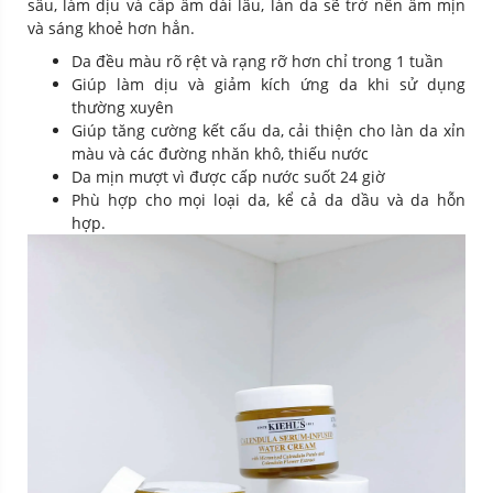
sâu, làm dịu và cấp ẩm dài lâu, làn da sẽ trở nên ẩm mịn
và sáng khoẻ hơn hẳn.
Da đều màu rõ rệt và rạng rỡ hơn chỉ trong 1 tuần
Giúp làm dịu và giảm kích ứng da khi sử dụng
thường xuyên
Giúp tăng cường kết cấu da, cải thiện cho làn da xỉn
màu và các đường nhăn khô, thiếu nước
Da mịn mượt vì được cấp nước suốt 24 giờ
Phù hợp cho mọi loại da, kể cả da dầu và da hỗn
hợp.