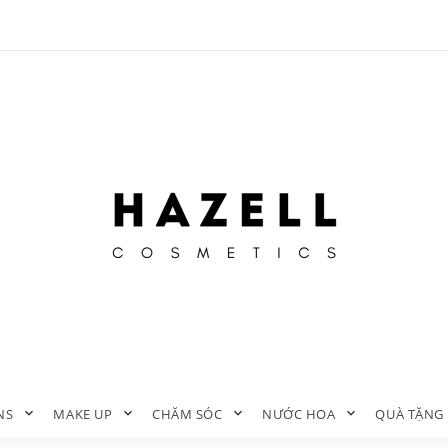
NS
MAKE UP
CHĂM SÓC
NƯỚC HOA
QUÀ TẶNG