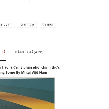
e by mi
tràm trà
trị mụn
 TẢ
ĐÁNH GIÁ(APP)
 hào là đại lý phân phối chính thức
àng Some By Mi tại Việt Nam