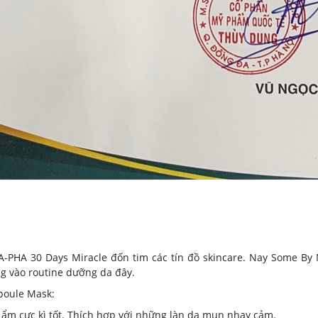
HA-PHA 30 Days Miracle đốn tim các tín đồ skincare. Nay Some B
g vào routine dưỡng da đây.
poule Mask:
ẩm cực kì tốt. Thích hợp với những làn da mụn nhạy cảm.