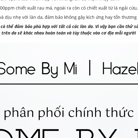
00ppm chiết xuất rau má, ngoài ra còn có chiết xuất từ lá ngải cứu,
à dịu nhẹ với làn da, đảm bảo không gây kích ứng hay tổn thương 
ó thể đảm bảo phù hợp với tất cả các làn da. Vì vậy bạn cần thử 
g trên da sẽ khác nhau hoàn toàn và tùy thuộc vào cơ địa mỗi người