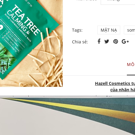
Tags:
MẶT NẠ
som
Chia sẻ:
MÔ
Hazell Cosmetics tự
của nhãn h