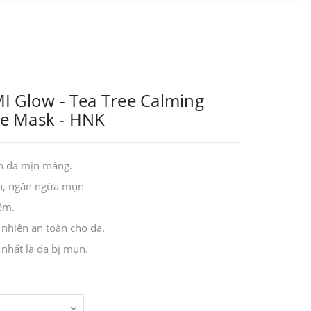
 Glow - Tea Tree Calming
e Mask - HNK
àn da mịn màng.
n, ngăn ngừa mụn
êm.
 nhiên an toàn cho da.
 nhất là da bị mụn.