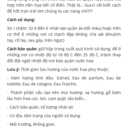
hợp trền nền họa tiết cổ điển. Thật là… Gucci rất biết cách
để hốt trọn trái tim chúng ta các nàng nhỉ???
Cách sử dụng:
Xịt / chấm: từ 4 đến 6 nhát vào quần áo (tối màu) hoặc trên
cơ thể ở những nơi có mạch đập không chà xát (khuỷnh
tay, cổ tay, sau gáy, trên ngực)
Cách bảo quản:
giữ hộp trong suốt quá trình sử dụng, để ở
những nơi có nhiệt độ từ 18 độ C đến 25 độ C, tránh thay
đổi đột ngột nhiệt độ nơi bảo quản nước hoa
Lưu ý:
Thời gian lưu hương của nước hoa phụ thuộc:
- Hàm lượng tinh dầu: Extrait, Eau de parfum, Eau de
toilette, Eau de cologne, Eau Fraiche.
- Thành phần cấu tạo nên mùi hương: xạ hương, gỗ bám
lâu hơn hoa cúc, lan, cam quýt, tảo biển…
- Cách bảo quản, số lượng nhát xịt.
- Cơ địa, tâm trạng của người sử dụng.
- Môi trường, không gian.