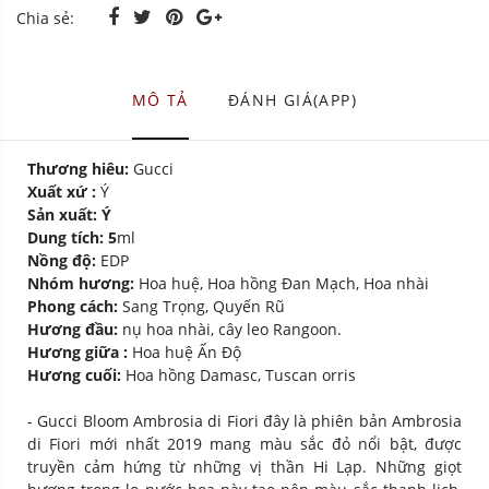
Chia sẻ:
MÔ TẢ
ĐÁNH GIÁ(APP)
Thương hiêu:
Gucci
Xuất xứ :
Ý
Sản xuất: Ý
Dung tích: 5
ml
Nồng độ:
EDP
Nhóm hương:
Hoa huệ, Hoa hồng Đan Mạch, Hoa nhài
Phong cách:
Sang Trọng, Quyến Rũ
Hương đầu:
nụ hoa nhài, cây leo Rangoon.
Hương giữa :
Hoa huệ Ấn Độ
Hương cuối:
Hoa hồng Damasc, Tuscan orris
- Gucci Bloom Ambrosia di Fiori đây là phiên bản Ambrosia
di Fiori mới nhất 2019 mang màu sắc đỏ nổi bật, được
truyền cảm hứng từ những vị thần Hi Lạp. Những giọt