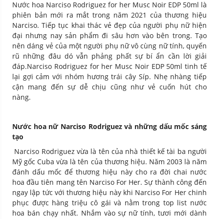
Nước hoa Narciso Rodriguez for her Musc Noir EDP 50ml là
phiên bản mới ra mắt trong năm 2021 của thương hiệu
Narciso. Tiếp tục khai thác vẻ đẹp của người phụ nữ hiện
đại nhưng nay sản phẩm đi sâu hơn vào bên trong. Tạo
nên dáng vẻ của một người phụ nữ vô cùng nữ tính, quyến
rũ những đâu dó vẫn phảng phất sự bí ẩn cần lời giải
đáp.Narciso Rodriguez for her Musc Noir EDP 50ml tinh tế
lại gợi cảm với nhóm hương trái cây Síp. Nhẹ nhàng tiếp
cận mang đến sự dễ chịu cũng như vẻ cuốn hút cho
nàng.
Nước hoa nữ Narciso Rodriguez và những dấu mốc sáng
tạo
Narciso Rodriguez vừa là tên của nhà thiết kế tài ba người
Mỹ gốc Cuba vừa là tên của thương hiệu. Năm 2003 là năm
đánh dấu mốc để thương hiệu này cho ra đời chai nước
hoa đầu tiên mang tên Narciso For Her. Sự thành công đến
ngay lập tức với thương hiệu này khi Narciso For Her chinh
phục được hàng triệu cô gái và nằm trong top list nước
hoa bán chạy nhất. Nhắm vào sự nữ tính, tươi mới dành