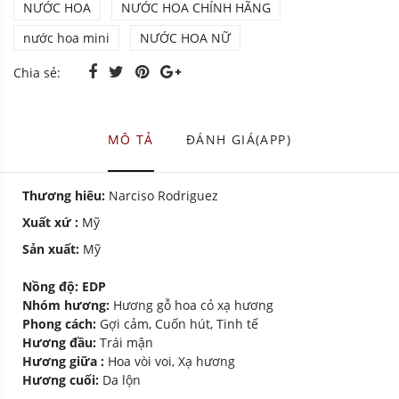
NƯỚC HOA
NƯỚC HOA CHÍNH HÃNG
nước hoa mini
NƯỚC HOA NỮ
Chia sẻ:
MÔ TẢ
ĐÁNH GIÁ(APP)
Thương hiêu:
Narciso Rodriguez
Xuất xứ :
Mỹ
Sản xuất:
Mỹ
Nồng độ: EDP
Nhóm hương:
Hương gỗ hoa cỏ xạ hương
Phong cách:
Gợi cảm, Cuốn hút, Tinh tế
Hương đầu:
Trái mận
Hương giữa :
Hoa vòi voi, Xạ hương
Hương cuối:
Da lộn