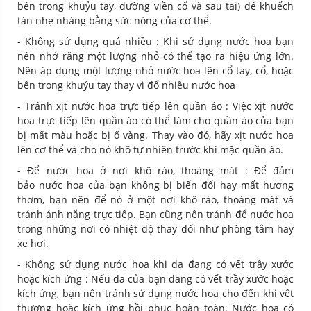
bên trong khuỷu tay, đường viền cổ và sau tai) để khuếch
tán nhẹ nhàng bằng sức nóng của cơ thể.
- Không sử dụng quá nhiều : Khi sử dụng nước hoa bạn
nên nhớ rằng một lượng nhỏ có thể tạo ra hiệu ứng lớn.
Nên áp dụng một lượng nhỏ nước hoa lên cổ tay, cổ, hoặc
bên trong khuỷu tay thay vì đổ nhiều nước hoa
- Tránh xịt nước hoa trực tiếp lên quần áo : Việc xịt nước
hoa trực tiếp lên quần áo có thể làm cho quần áo của bạn
bị mất màu hoặc bị ố vàng. Thay vào đó, hãy xịt nước hoa
lên cơ thể và cho nó khô tự nhiên trước khi mặc quần áo.
- Để nước hoa ở nơi khô ráo, thoáng mát : Để đảm
bảo nước hoa của bạn không bị biến đổi hay mất hương
thơm, bạn nên để nó ở một nơi khô ráo, thoáng mát và
tránh ánh nắng trực tiếp. Bạn cũng nên tránh để nước hoa
trong những nơi có nhiệt độ thay đổi như phòng tắm hay
xe hơi.
- Không sử dụng nước hoa khi da đang có vết trầy xước
hoặc kích ứng : Nếu da của bạn đang có vết trầy xước hoặc
kích ứng, bạn nên tránh sử dụng nước hoa cho đến khi vết
thương hoặc kích ứng hồi phục hoàn toàn. Nước hoa có