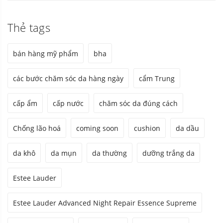
Thẻ tags
bán hàng mỹ phẩm
bha
các bước chăm sóc da hàng ngày
cẩm Trung
cấp ẩm
cấp nước
chăm sóc da đúng cách
Chống lão hoá
coming soon
cushion
da dầu
da khô
da mụn
da thường
dưỡng trắng da
Estee Lauder
Estee Lauder Advanced Night Repair Essence Supreme