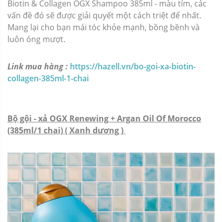
Biotin & Collagen OGX Shampoo 385ml - màu tím, các
vấn đề đó sẽ được giải quyết một cách triệt để nhất.
Mang lại cho bạn mái tóc khỏe mạnh, bồng bềnh và
luôn óng mượt.
Link mua hàng :
https://hazell.vn/bo-goi-xa-biotin-
collagen-385ml-1-chai
Bộ gội - xả OGX Renewing + Argan Oil Of Morocco
(385ml/1 chai) ( Xanh dương )