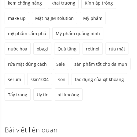
kem chống nắng
khai trương
Kính áp tròng
make up
Mặt nạ JM solution
Mỹ phẩm
mỹ phẩm cẩm phả
Mỹ phẩm quảng ninh
nước hoa
obagi
Quà tặng
retinol
rửa mặt
rửa mặt đúng cách
Sale
sản phẩm tốt cho da mụn
serum
skin1004
son
tác dụng của xịt khoáng
Tẩy trang
Uy tín
xịt khoáng
Bài viết liên quan