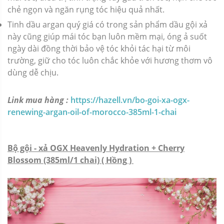
chẻ ngọn và ngăn rụng tóc hiệu quả nhất.
Tinh dầu argan quý giá có trong sản phẩm dầu gội xả
này cũng giúp mái tóc bạn luôn mềm mại, óng ả suốt
ngày dài đồng thời bảo vệ tóc khỏi tác hại từ môi
trường, giữ cho tóc luôn chắc khỏe với hương thơm vô
dùng dễ chịu.
Link mua hàng :
https://hazell.vn/bo-goi-xa-ogx-
renewing-argan-oil-of-morocco-385ml-1-chai
Bộ gội - xả OGX Heavenly Hydration + Cherry
Blossom (385ml/1 chai) ( Hồng )