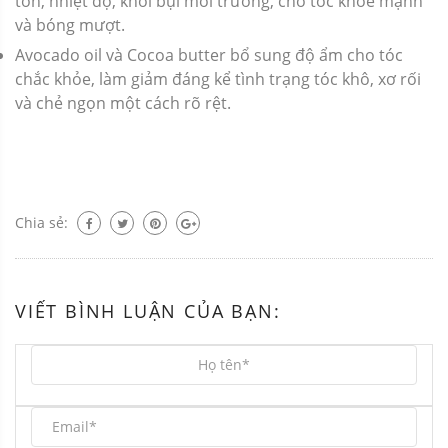
tổn, nhiệt độ, khói bụi môi trường, cho tóc khỏe mạnh
và bóng mượt.
Avocado oil và Cocoa butter bổ sung độ ẩm cho tóc
chắc khỏe, làm giảm đáng kể tình trạng tóc khô, xơ rối
và chẻ ngọn một cách rõ rệt.
Chia sẻ:
VIẾT BÌNH LUẬN CỦA BẠN: