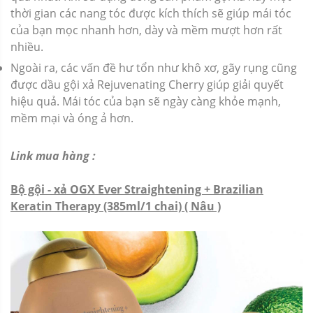
thời gian các nang tóc được kích thích sẽ giúp mái tóc
của bạn mọc nhanh hơn, dày và mềm mượt hơn rất
nhiều.
Ngoài ra, các vấn đề hư tổn như khô xơ, gãy rụng cũng
được dầu gội xả Rejuvenating Cherry giúp giải quyết
hiệu quả. Mái tóc của bạn sẽ ngày càng khỏe mạnh,
mềm mại và óng ả hơn.
Link mua hàng :
Bộ gội - xả OGX Ever Straightening + Brazilian
Keratin Therapy (385ml/1 chai) ( Nâu )