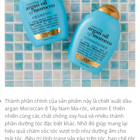
Thành phần chính của sản phẩm này là chiết xuất dầu
argan Moroccan ở Tây Nam Ma-rốc, vitamin E thiên
nhiên cùng các chất chống oxy hoá và nhiều thành
phần dưỡng tóc đặc biệt khác. Nhờ đó giúp mang lại
hiệu quả chăm sóc tóc vượt trội như dưỡng ẩm cho
mái tóc, điều trị tình trạng vảy gàu trên tóc, hạn chế tóc