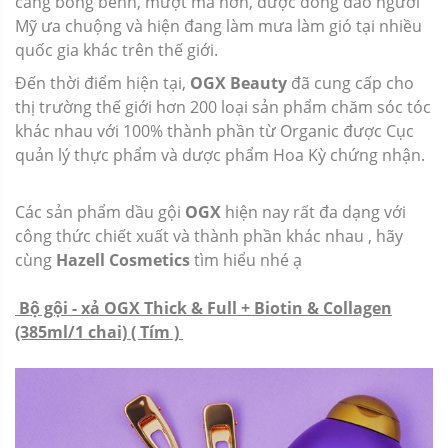
càng bồng bềnh, mượt mà hơn, được đông đảo người
Mỹ ưa chuộng và hiện đang làm mưa làm gió tại nhiều
quốc gia khác trên thế giới.
Đến thời điểm hiện tại,
OGX Beauty
đã cung cấp cho
thị trường thế giới hơn 200 loại sản phẩm chăm sóc tóc
khác nhau với 100% thành phần từ Organic được Cục
quản lý thực phẩm và dược phẩm Hoa Kỳ chứng nhận.
Các sản phẩm dầu gội
OGX
hiện nay rất đa dạng với
công thức chiết xuất và thành phần khác nhau , hãy
cùng
Hazell Cosmetics
tìm hiểu nhé ạ
Bộ gội - xả OGX Thick & Full + Biotin & Collagen
(385ml/1 chai) ( Tím )