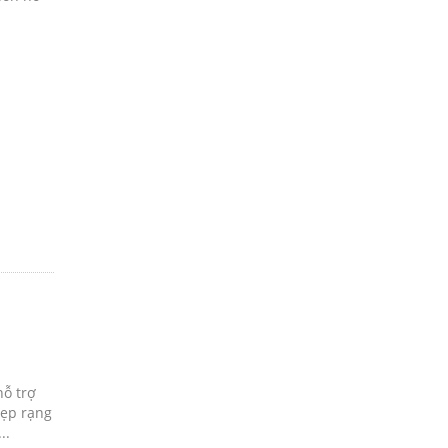
hỗ trợ
đẹp rạng
..