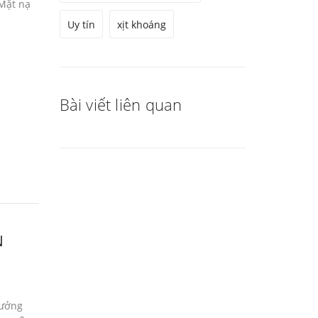
Mặt nạ
Uy tín
xịt khoáng
Bài viết liên quan
N
hưởng