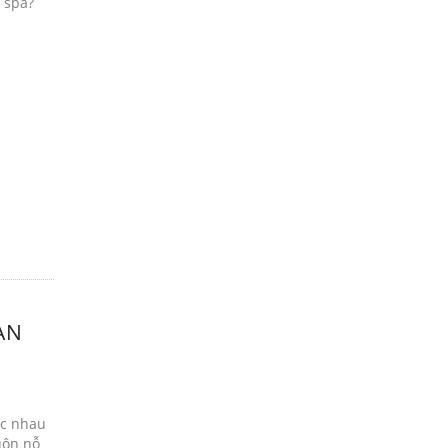
 spa?
ÀN
ác nhau
uôn nỗ