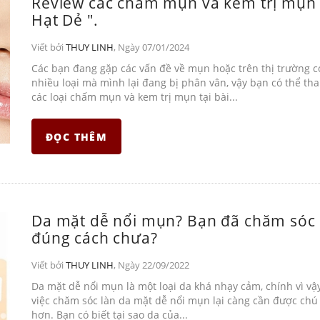
Review các chấm mụn và kem trị mụn 
Hạt Dẻ ".
Viết bởi
THUY LINH
, Ngày 07/01/2024
Các bạn đang gặp các vấn đề về mụn hoặc trên thị trường c
nhiều loại mà mình lại đang bị phân vân, vậy bạn có thể th
các loại chấm mụn và kem trị mụn tại bài...
ĐỌC THÊM
Da mặt dễ nổi mụn? Bạn đã chăm sóc
đúng cách chưa?
Viết bởi
THUY LINH
, Ngày 22/09/2022
Da mặt dễ nổi mụn là một loại da khá nhạy cảm, chính vì v
việc chăm sóc làn da mặt dễ nổi mụn lại càng cần được chú
hơn. Bạn có biết tại sao da của...