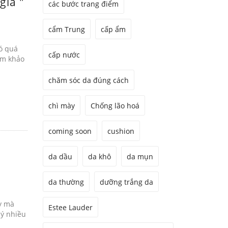
giá "
các bước trang điểm
cẩm Trung
cấp ẩm
ó quá
cấp nước
am khảo
chăm sóc da đúng cách
chì mày
Chống lão hoá
coming soon
cushion
da dầu
da khô
da mụn
da thường
dưỡng trắng da
ậy mà
Estee Lauder
 ý nhiều