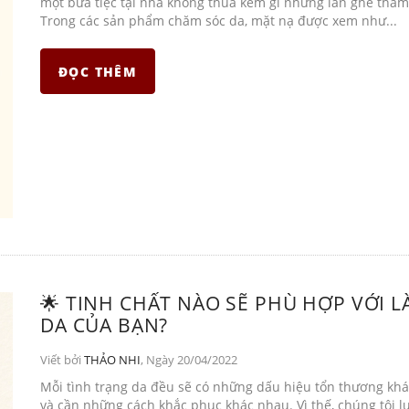
một bữa tiệc tại nhà không thua kém gì những lần ghé thăm
Trong các sản phẩm chăm sóc da, mặt nạ được xem như...
ĐỌC THÊM
🌟 TINH CHẤT NÀO SẼ PHÙ HỢP VỚI L
DA CỦA BẠN?
Viết bởi
THẢO NHI
, Ngày 20/04/2022
Mỗi tình trạng da đều sẽ có những dấu hiệu tổn thương kh
và cần những cách khắc phục khác nhau. Vì thế, chúng tôi l