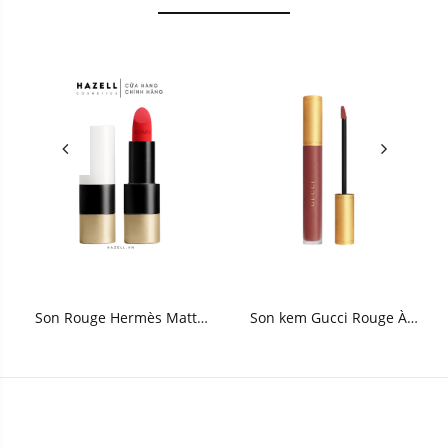
Son Rouge Hermès Matte
Son kem Gucci Rouge À
Lipstick 3.5g
Lèvres Liquid Matte Lip
Colour 6.5ml