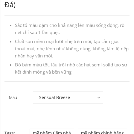
Đá)
Sắc tố màu đậm cho khả năng lên màu sống động, rõ
nét chỉ sau 1 lần quẹt.
Chất son mềm mại lướt nhẹ trên môi, tạo cảm giác
thoải mái, nhẹ tênh như không dùng, không làm lộ nếp
nhăn hay vân môi.
Độ bám màu tốt, lâu trôi nhờ các hạt semi-solid tạo sự
kết dính mỏng và bền vững
Màu
Tags:
mỹ phẩm Cẩm phả
mỹ phẩm chính hãng