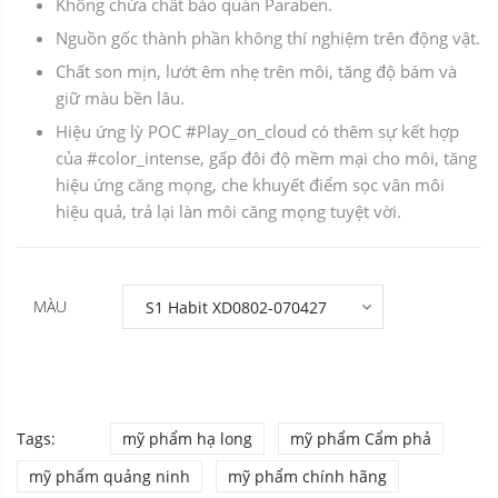
Không chứa chất bảo quản Paraben.
Nguồn gốc thành phần không thí nghiệm trên động vật.
Chất son mịn, lướt êm nhẹ trên môi, tăng độ bám và
giữ màu bền lâu.
Hiệu ứng lỳ POC #Play_on_cloud có thêm sự kết hợp
của #color_intense, gấp đôi độ mềm mại cho môi, tăng
hiệu ứng căng mọng, che khuyết điểm sọc vân môi
hiệu quả, trả lại làn môi căng mọng tuyệt vời.
MÀU
Tags:
mỹ phẩm hạ long
mỹ phẩm Cẩm phả
mỹ phẩm quảng ninh
mỹ phẩm chính hãng