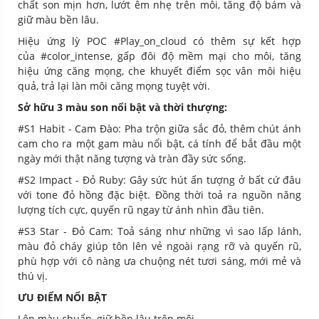
chất son mịn hơn, lướt êm nhẹ trên môi, tăng độ bám và
giữ màu bền lâu.
Hiệu ứng lỳ POC #Play_on_cloud có thêm sự kết hợp
của #color_intense, gấp đôi độ mềm mại cho môi, tăng
hiệu ứng căng mọng, che khuyết điểm sọc vân môi hiệu
quả, trả lại làn môi căng mọng tuyệt vời.
Sở hữu 3 màu son nổi bật và thời thượng:
#S1 Habit - Cam Đào: Pha trộn giữa sắc đỏ, thêm chút ánh
cam cho ra một gam màu nổi bật, cá tính để bắt đầu một
ngày mới thật năng tượng và tràn đầy sức sống.
#S2 Impact - Đỏ Ruby: Gây sức hút ấn tượng ở bất cứ đâu
với tone đỏ hồng đặc biệt. Đồng thời toả ra nguồn năng
lượng tích cực, quyến rũ ngay từ ánh nhìn đầu tiên.
#S3 Star - Đỏ Cam: Toả sáng như những vì sao lấp lánh,
màu đỏ cháy giúp tôn lên vẻ ngoài rạng rỡ và quyến rũ,
phù hợp với cô nàng ưa chuộng nét tươi sáng, mới mẻ và
thú vị.
ƯU ĐIỂM NỔI BẬT
Lên màu chuẩn, giữ bền lâu trên môi.