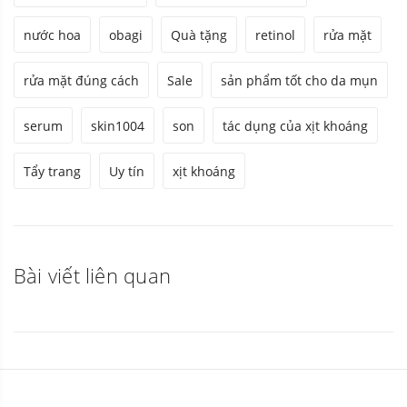
nước hoa
obagi
Quà tặng
retinol
rửa mặt
rửa mặt đúng cách
Sale
sản phẩm tốt cho da mụn
serum
skin1004
son
tác dụng của xịt khoáng
Tẩy trang
Uy tín
xịt khoáng
Bài viết liên quan