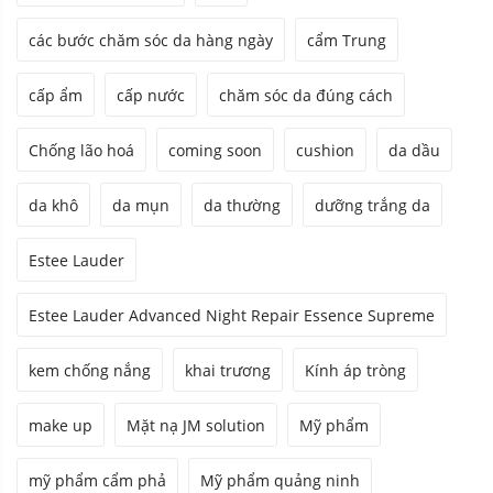
các bước chăm sóc da hàng ngày
cẩm Trung
cấp ẩm
cấp nước
chăm sóc da đúng cách
Chống lão hoá
coming soon
cushion
da dầu
da khô
da mụn
da thường
dưỡng trắng da
Estee Lauder
Estee Lauder Advanced Night Repair Essence Supreme
kem chống nắng
khai trương
Kính áp tròng
make up
Mặt nạ JM solution
Mỹ phẩm
mỹ phẩm cẩm phả
Mỹ phẩm quảng ninh