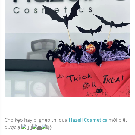
Cho kẹo hay bị ghẹo thì qua
Hazell Cosmetics
mới biết
được ạ