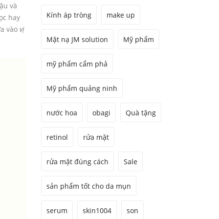
ậu và
Kính áp tròng
make up
ọc hay
ựa vào
vị
Mặt nạ JM solution
Mỹ phẩm
mỹ phẩm cẩm phả
Mỹ phẩm quảng ninh
nước hoa
obagi
Quà tặng
retinol
rửa mặt
rửa mặt đúng cách
Sale
sản phẩm tốt cho da mụn
serum
skin1004
son