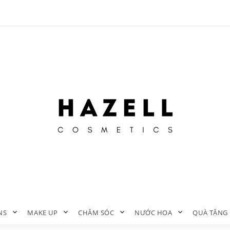
NS
MAKE UP
CHĂM SÓC
NƯỚC HOA
QUÀ TẶNG