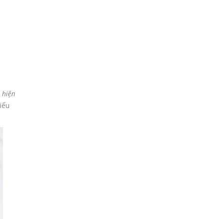
 hiện
iếu