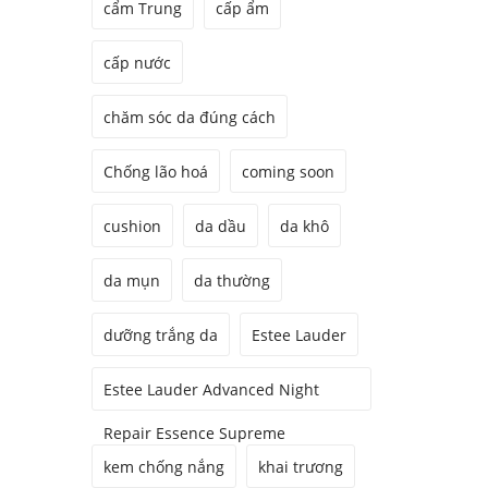
cẩm Trung
cấp ẩm
cấp nước
chăm sóc da đúng cách
Chống lão hoá
coming soon
cushion
da dầu
da khô
da mụn
da thường
dưỡng trắng da
Estee Lauder
Estee Lauder Advanced Night
Repair Essence Supreme
kem chống nắng
khai trương