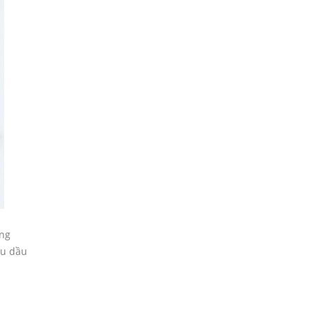
ung
ều dầu