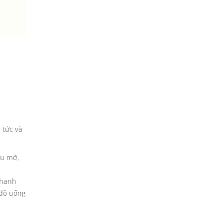
 tức và
ầu mỡ,
thanh
 đồ uống