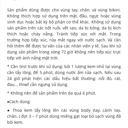
Sản phẩm dùng được cho vùng tay, chân, và vùng bikini.
Không thích hợp sử dụng trên mặt, đầu, ngực hoặc vùng
sinh dục hoặc bất kỳ bộ phận cơ thể khác. Không sử dụng
sản phẩm trên các nốt ruồi, vết sẹo, da bị bỏng, da bị kích
thích hoặc cháy nắng. Tránh tiếp xúc với mắt. Trong
trường hợp tiếp xúc, rửa mắt ngay với nước sạch. Và cần
hỏi thêm để được tư vấn của các nhân viên y tế. Sau khi sử
dụng sản phẩm trong vòng 72 giờ không nên tiếp xúc trực
tiếp với ánh nắng mặt trời.
* Cần test trước khi sử dụng: bôi 1 lượng kem nhỏ tại vùng
cần tẩy lông, để 5 phút, dùng nước ấm rửa sạch. Nếu sau
24 giờ phát hiện các dấu hiệu bất thường: nổi đỏ, rát,
đau... thiwf cần ngưng sử dụng.
* Không nên để sản phẩm trên da quá 6 phút.
♦️Cách dùng:
● Thoa kem tẩy lông lên các vùng body (tay, cánh tay,
chân..) đợi 3 – 7 phút dùng miếng gạt loại bỏ sạch vùng đã
bôi kem.