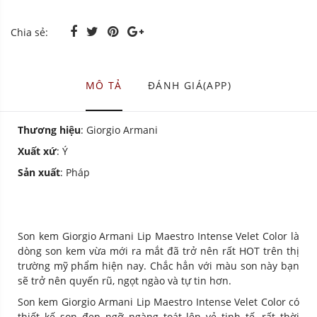
Chia sẻ:
MÔ TẢ
ĐÁNH GIÁ(APP)
Thương hiệu
: Giorgio Armani
Xuất xứ
: Ý
Sản xuất
: Pháp
Son kem Giorgio Armani Lip Maestro Intense Velet Color là
dòng son kem vừa mới ra mắt đã trở nên rất HOT trên thị
trường mỹ phẩm hiện nay. Chắc hẳn với màu son này bạn
sẽ trở nên quyến rũ, ngọt ngào và tự tin hơn.
Son kem Giorgio Armani Lip Maestro Intense Velet Color có
thiết kế son đẹp ngỡ ngàng toát lên vẻ tinh tế, rất thời