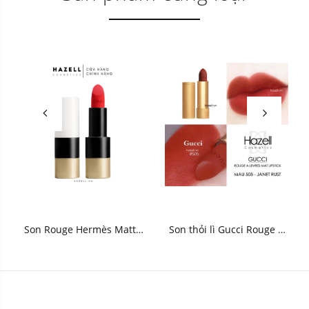
Son Rouge Hermès Matte
Son thỏi lì Gucci Rouge À
Lipstick 3.5g
Levres Mat 3.5g