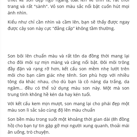
trang và rất "sành". Vỏ son màu sắc nổi bật cuốn hút mọi
ánh nhìn.
Kiểu như chỉ cần nhìn và cầm lên, bạn sẽ thấy được ngay
được cây son này cực “đẳng cấp” không tầm thường.
Son bôi lên chuẩn màu và rất tôn da đồng thời mang lại
cho đôi môi sự mịn màng và căng nổi bật. Đôi môi trông
đầy đặn và rạng rỡ hơn, kết cấu son mềm nhẹ lướt trên
môi cho bạn cảm giác nhẹ tênh. Son phù hợp với nhiều
tông da khác nhau, cho dù bạn là cô nàng da trắng, da
ngăm… đều có thể sử dụng màu son này. Một mà son
trung tính không hề kén da hay kén tuổi.
Với kết cấu kem mịn mượt, son mang lại cho phái đẹp một
màu son lì sắc sảo cùng độ lên màu chuẩn
Son bền màu trong suốt một khoảng thời gian dài (8h đồng
hồ) cho bạn tự tin gặp gỡ mọi người xung quanh, thoải mái
ăn uống, trò chuyện.