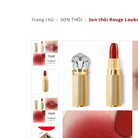
Trang chủ
SON THỎI
Son thỏi Rouge Loubo