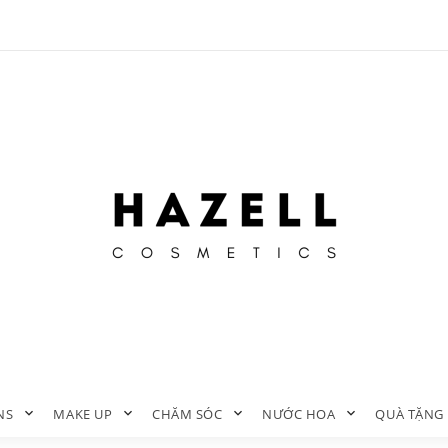
NS
MAKE UP
CHĂM SÓC
NƯỚC HOA
QUÀ TẶNG