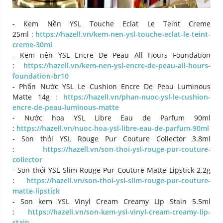
- Kem Nền YSL Touche Eclat Le Teint Creme
25ml :
https://hazell.vn/kem-nen-ysl-touche-eclat-le-teint-
creme-30ml
- Kem nền YSL Encre De Peau All Hours Foundation
:
https://hazell.vn/kem-nen-ysl-encre-de-peau-all-hours-
foundation-br10
- Phấn Nước YSL Le Cushion Encre De Peau Luminous
Matte 14g :
https://hazell.vn/phan-nuoc-ysl-le-cushion-
encre-de-peau-luminous-matte
- Nước hoa YSL Libre Eau de Parfum 90ml
:
https://hazell.vn/nuoc-hoa-ysl-libre-eau-de-parfum-90ml
- Son thỏi YSL Rouge Pur Couture Collector 3.8ml
:
https://hazell.vn/son-thoi-ysl-rouge-pur-couture-
collector
- Son thỏi YSL Slim Rouge Pur Couture Matte Lipstick 2.2g
:
https://hazell.vn/son-thoi-ysl-slim-rouge-pur-couture-
matte-lipstick
- Son kem YSL Vinyl Cream Creamy Lip Stain 5.5ml
:
https://hazell.vn/son-kem-ysl-vinyl-cream-creamy-lip-
stain