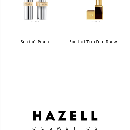
Son thỏi Prada
Son thỏi Tom Ford Runway
Monochrome Hyper Matte
Lip Color 3.5g
3.8g - HNK